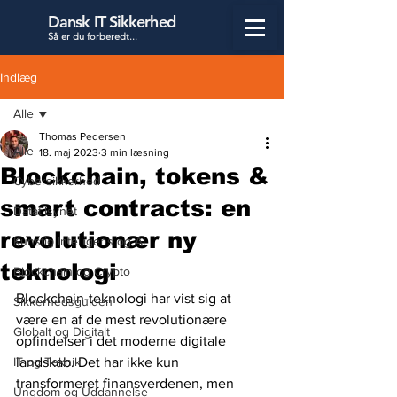
Dansk IT Sikkerhed
Så er du forbered
t...
Indlæg
Alle
Thomas Pedersen
Alle
18. maj 2023
3 min læsning
Blockchain, tokens &
Cybersikkerhed
smart contracts: en
Datatilsynet
revolutionær ny
Kunstig Intelligens og AI
teknologi
Blockchain og Crypto
Blockchain-teknologi har vist sig at 
Sikkerhedsguiden
være en af de mest revolutionære 
Globalt og Digitalt
opfindelser i det moderne digitale 
IT og Teknik
landskab. Det har ikke kun 
transformeret finansverdenen, men 
Ungdom og Uddannelse