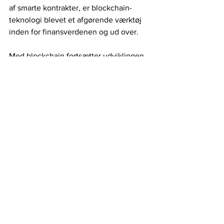
af smarte kontrakter, er blockchain-
teknologi blevet et afgørende værktøj 
inden for finansverdenen og ud over.
Med blockchain fortsætter udviklingen, 
forventes det, at vi kun har set 
begyndelsen af dens potentiale. 
Potentielle anvendelser strækker sig til 
områder som forsyningskæder, 
sundhedspleje, stemmeafgivning og 
meget mere. Med dens evne til at 
levere sikkerhed, gennemsigtighed og 
decentralisering er blockchain-
teknologien klar til at præge fremtiden 
og skabe nye muligheder for os alle.
Blockchain
crypto
smart contracts
coins
tokens
Blockchain og Crypto