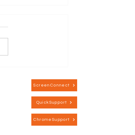
ok CEO indkaldt til
orlig samtale med
opa parlamentet
ScreenConnect
QuickSupport
ChromeSupport