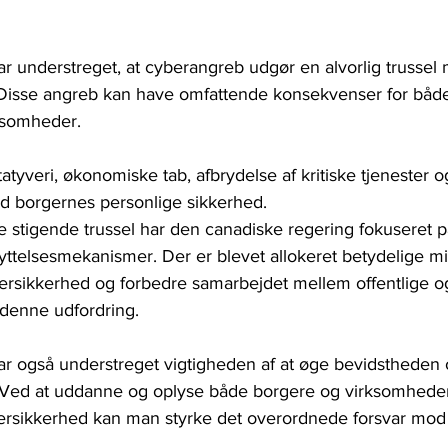
ar understreget, at cyberangreb udgør en alvorlig trusse
 Disse angreb kan have omfattende konsekvenser for både
ksomheder. 
tatyveri, økonomiske tab, afbrydelse af kritiske tjenester 
od borgernes personlige sikkerhed.
stigende trussel har den canadiske regering fokuseret på 
ttelsesmekanismer. Der er blevet allokeret betydelige midl
bersikkerhed og forbedre samarbejdet mellem offentlige og
e denne udfordring.
ar også understreget vigtigheden af at øge bevidstheden 
. Ved at uddanne og oplyse både borgere og virksomhede
bersikkerhed kan man styrke det overordnede forsvar mod