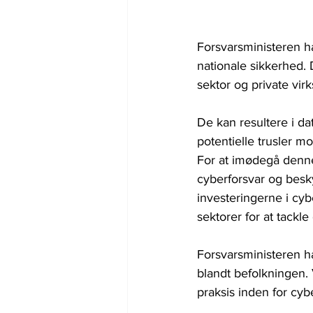
Forsvarsministeren h
nationale sikkerhed.
sektor og private vir
De kan resultere i da
potentielle trusler m
For at imødegå denne 
cyberforsvar og besky
investeringerne i cy
sektorer for at tackl
Forsvarsministeren h
blandt befolkningen
praksis inden for cy