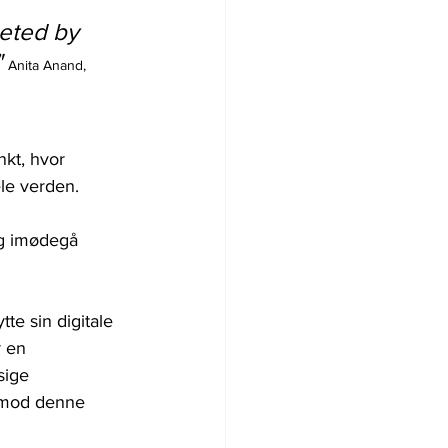
geted by 
 
Anita Anand,
kt, hvor 
le verden. 
og imødegå 
te sin digitale 
r en 
sige 
d mod denne 