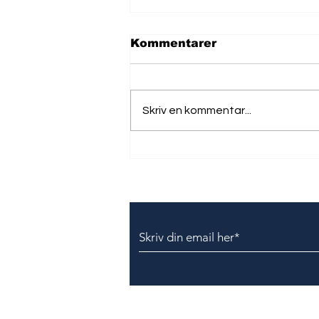
Kommentarer
Skriv en kommentar...
Mand i Kina får bøde på
over 1 mio. kroner for
brug af VPN
Tilmeld dig vores nyhedsbr