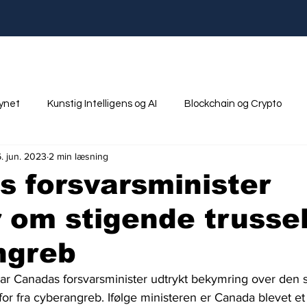
synet
Kunstig Intelligens og AI
Blockchain og Crypto
6. jun. 2023
2 min læsning
nik
Ungdom og Uddannelse
 forsvarsminister
 om stigende trussel
ngreb
har Canadas forsvarsminister udtrykt bekymring over den s
for fra cyberangreb. Ifølge ministeren er Canada blevet et 