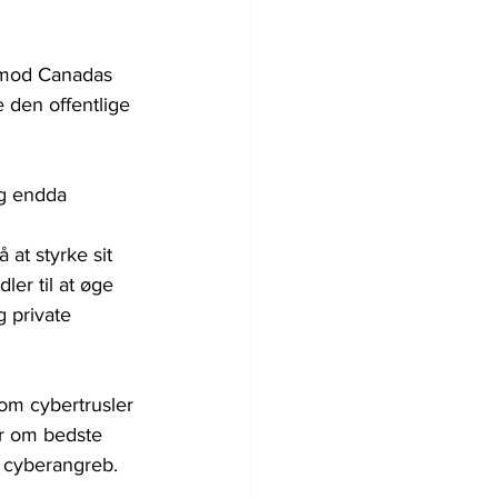
l mod Canadas 
 den offentlige 
og endda 
at styrke sit 
er til at øge 
 private 
om cybertrusler 
r om bedste 
 cyberangreb.