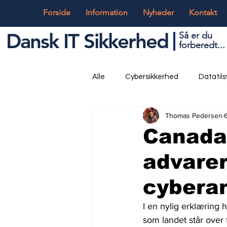
Forside
Information
Nyheder
Kontakt
Dansk IT Sikkerhed
Så er du
forbered
t...
Alle
Cybersikkerhed
Datatil
Thomas Pedersen
Globalt og Digitalt
IT og Tek
Canadas
advarer
cybera
I en nylig erklæring 
som landet står over 