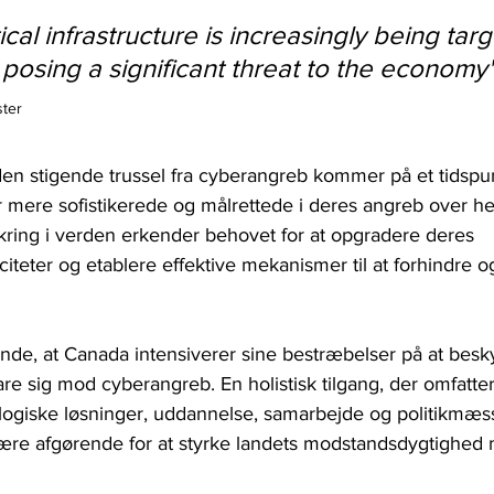
ical infrastructure is increasingly being tar
 posing a significant threat to the economy"
ter  
n stigende trussel fra cyberangreb kommer på et tidspun
r mere sofistikerede og målrettede i deres angreb over he
ring i verden erkender behovet for at opgradere deres 
iteter og etablere effektive mekanismer til at forhindre 
rende, at Canada intensiverer sine bestræbelser på at beskyt
vare sig mod cyberangreb. En holistisk tilgang, der omfatte
logiske løsninger, uddannelse, samarbejde og politikmæs
l være afgørende for at styrke landets modstandsdygtighe