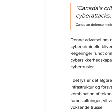
"Canada's crit
cyberattacks,
Canadian defence minis
Denne advarsel om de
cyberkriminelle blive
Regeringer rundt omk
cybersikkerhedskapac
cybertrusler.
I det lys er det afgø
infrastruktur og fors
kombination af tekno
foranstaltninger, vi
voksende trussel.