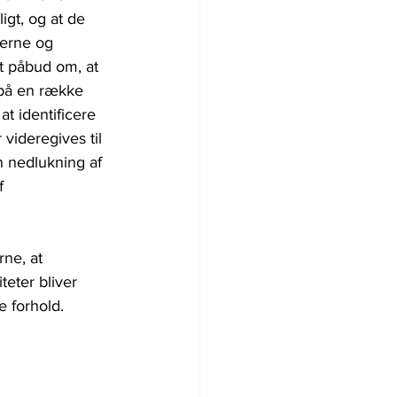
gt, og at de 
verne og 
 påbud om, at 
 på en række 
 identificere 
videregives til 
 nedlukning af 
f 
ne, at 
eter bliver 
 forhold.