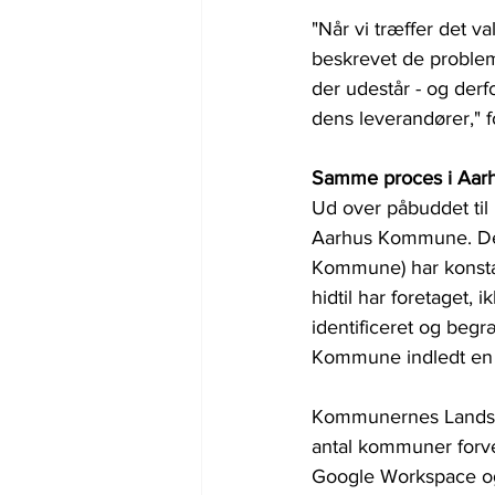
"Når vi træffer det 
beskrevet de problem
der udestår - og der
dens leverandører," fo
Samme proces i Aa
Ud over påbuddet til 
Aarhus Kommune. Det
Kommune) har konstat
hidtil har foretaget, 
identificeret og begr
Kommune indledt en t
Kommunernes Landsfor
antal kommuner forve
Google Workspace og l