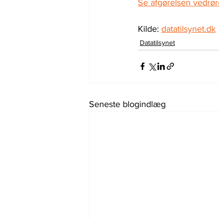
Se afgørelsen vedr
Kilde: 
datatilsynet.dk
Datatilsynet
Seneste blogindlæg