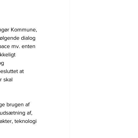
ingør Kommune, 
ølgende dialog 
pace mv. enten 
kkeligt 
og 
sluttet at 
 skal 
ge brugen af 
udsætning af, 
kter, teknologi 