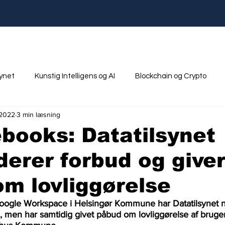
synet
Kunstig Intelligens og AI
Blockchain og Crypto
 2022
3 min læsning
nik
Ungdom og Uddannelse
books: Datatilsynet
erer forbud og give
m lovliggørelse
Google Workspace i Helsingør Kommune har Datatilsynet 
 men har samtidig givet påbud om lovliggørelse af brugen.