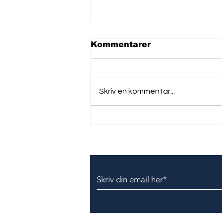
Kommentarer
Skriv en kommentar...
Texas Andreas Petersen
A/S indstilles til bøde
Tilmeld dig vores nyhedsbr