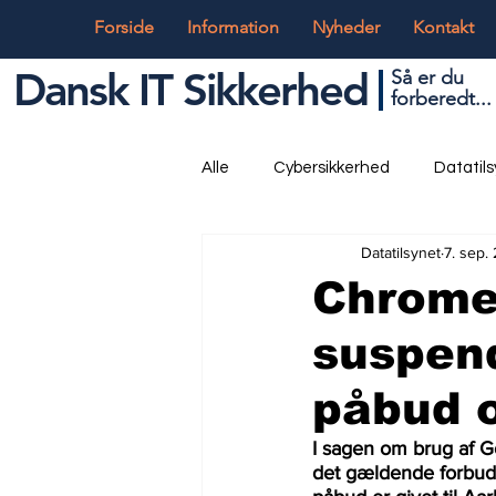
Forside
Information
Nyheder
Kontakt
Dansk IT Sikkerhed
Så er du
forbered
t...
Alle
Cybersikkerhed
Datatil
Datatilsynet
7. sep.
Globalt og Digitalt
IT og Tek
Chrome
suspend
påbud o
I sagen om brug af 
det gældende forbud,