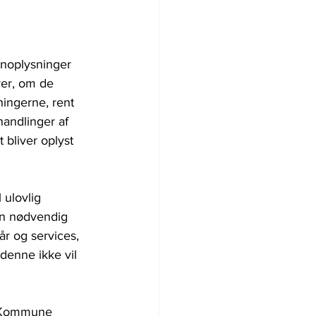
onoplysninger 
rer, om de 
ingerne, rent 
handlinger af 
 bliver oplyst 
 ulovlig 
en nødvendig 
r og services, 
denne ikke vil 
s Kommune 