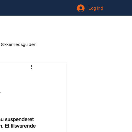
Log ind
Sikkerhedsguiden
r
nu suspenderet 
 Et tilsvarende 