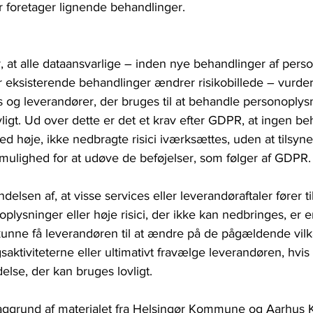
foretager lignende behandlinger.
r, at alle dataansvarlige – inden nye behandlinger af pers
r eksisterende behandlinger ændrer risikobillede – vurde
 og leverandører, der bruges til at behandle personoplysn
vligt. Ud over dette er det et krav efter GDPR, at ingen be
 høje, ikke nedbragte risici iværksættes, uden at tilsynet
 mulighed for at udøve de beføjelser, som følger af GDPR.
lsen af, at visse services eller leverandøraftaler fører til
plysninger eller høje risici, der ikke kan nedbringes, er 
kunne få leverandøren til at ændre på de pågældende vilkå
ktiviteterne eller ultimativt fravælge leverandøren, hvis 
else, der kan bruges lovligt.
 baggrund af materialet fra Helsingør Kommune og Aarhu