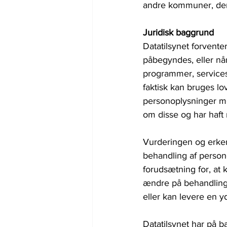
andre kommuner, der 
Juridisk baggrund
Datatilsynet forvente
påbegyndes, eller nå
programmer, services
faktisk kan bruges lo
personoplysninger med
om disse og har haft
Vurderingen og erkende
behandling af persono
forudsætning for, at 
ændre på behandlingsa
eller kan levere en yd
Datatilsynet har på