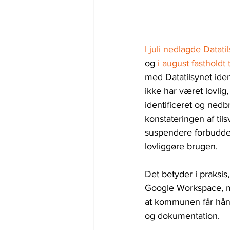
I juli nedlagde Datati
og 
i august fastholdt 
med Datatilsynet ide
ikke har været lovlig,
identificeret og nedb
konstateringen af til
suspendere forbuddet
lovliggøre brugen.
Det betyder i praksis
Google Workspace, me
at kommunen får hånd
og dokumentation.