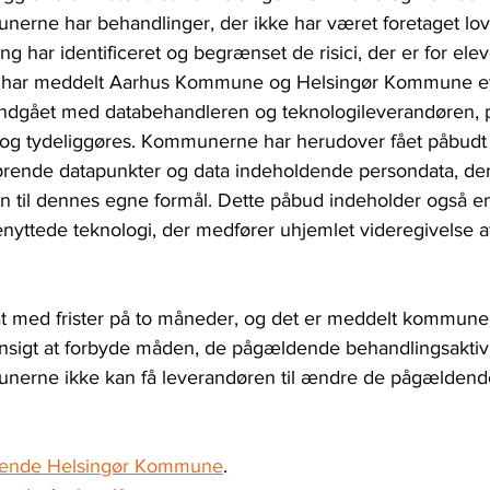
nerne har behandlinger, der ikke har været foretaget lovli
ng har identificeret og begrænset de risici, der er for ele
et har meddelt Aarhus Kommune og Helsingør Kommune et
 indgået med databehandleren og teknologileverandøren,
og tydeliggøres. Kommunerne har herudover fået påbudt at
rørende datapunkter og data indeholdende persondata, der 
n til dennes egne formål. Dette påbud indeholder også en
benyttede teknologi, der medfører uhjemlet videregivelse a
at med frister på to måneder, og det er meddelt kommuner
hensigt at forbyde måden, de pågældende behandlingsaktivit
unerne ikke kan få leverandøren til ændre de pågældende
ørende Helsingør Kommune
.