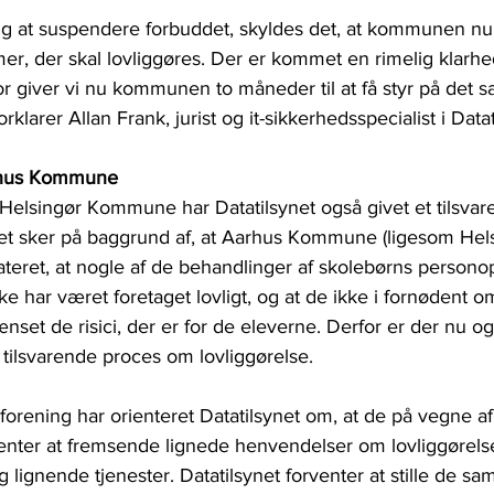
valg at suspendere forbuddet, skyldes det, at kommunen nu
er, der skal lovliggøres. Der er kommet en rimelig klarhe
for giver vi nu kommunen to måneder til at få styr på de
rklarer Allan Frank, jurist og it-sikkerhedsspecialist i Datat
rhus Kommune
Helsingør Kommune har Datatilsynet også givet et tilsvare
 sker på baggrund af, at Aarhus Kommune (ligesom Hels
eret, at nogle af de behandlinger af skolebørns personop
ikke har været foretaget lovligt, og at de ikke i fornødent o
ænset de risici, der er for de eleverne. Derfor er der nu o
ilsvarende proces om lovliggørelse.
ening har orienteret Datatilsynet om, at de på vegne af 
nter at fremsende lignede henvendelser om lovliggørelse
ignende tjenester. Datatilsynet forventer at stille de sam