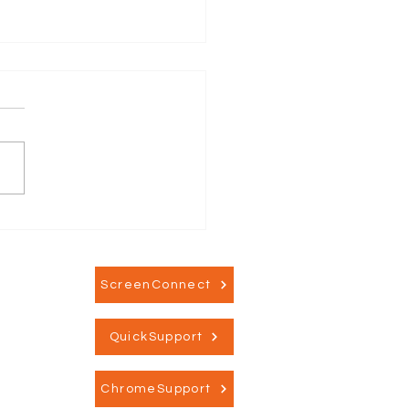
endeling med
eger fra det svenske
yn
ScreenConnect
QuickSupport
ChromeSupport