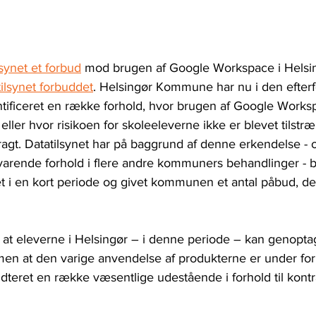
lsynet et forbud
 mod brugen af Google Workspace i Hels
tilsynet forbuddet
. Helsingør Kommune har nu i den efterf
ntificeret en række forhold, hvor brugen af Google Works
 eller hvor risikoen for skoleeleverne ikke er blevet tilstræ
ragt. Datatilsynet har på baggrund af denne erkendelse - 
svarende forhold i flere andre kommuners behandlinger - be
 i en kort periode og givet kommunen et antal påbud, der
, at eleverne i Helsingør – i denne periode – kan genopta
n at den varige anvendelse af produkterne er under for
teret en række væsentlige udestående i forhold til kontra