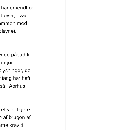
 har erkendt og 
d over, hvad 
t sammen med 
ilsynet.
nde påbud til 
ingør 
lysninger, de 
mfang har haft 
gså i Aarhus 
et yderligere 
 af brugen af 
me krav til 