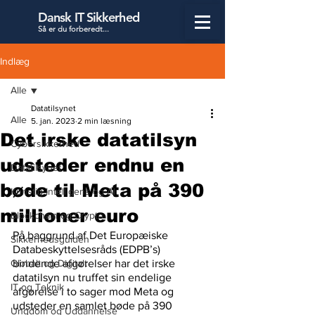
Dansk IT Sikkerhed
Så er du forbered
t...
Indlæg
Alle
Datatilsynet
Alle
5. jan. 2023
2 min læsning
Det irske datatilsyn
Cybersikkerhed
udsteder endnu en
Datatilsynet
bøde til Meta på 390
Kunstig Intelligens og AI
millioner euro
Blockchain og Crypto
På baggrund af Det Europæiske 
Sikkerhedsguiden
Databeskyttelsesråds (EDPB’s) 
Globalt og Digitalt
bindende afgørelser har det irske 
datatilsyn nu truffet sin endelige 
IT og Teknik
afgørelse i to sager mod Meta og 
udsteder en samlet bøde på 390 
Ungdom og Uddannelse