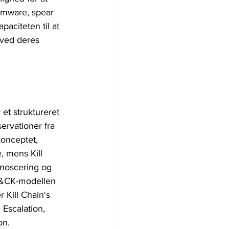
omware, spear 
citeten til at 
 ved deres 
t struktureret 
ervationer fra 
konceptet, 
, mens Kill 
gnoscering og 
T&CK-modellen 
​Kill Chain's 
Escalation, 
on.