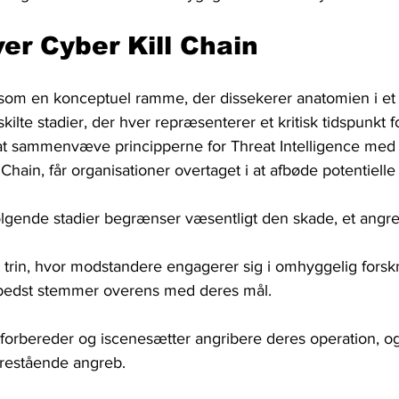
er Cyber ​​Kill Chain
år som en konceptuel ramme, der dissekerer anatomien i et 
ilte stadier, der hver repræsenterer et kritisk tidspunkt f
 at sammenvæve principperne for Threat Intelligence med 
l Chain, får organisationer overtaget i at afbøde potentiell
følgende stadier begrænser væsentligt den skade, et angre
t trin, hvor modstandere engagerer sig i omhyggelig forskn
r bedst stemmer overens med deres mål.
forbereder og iscenesætter angribere deres operation, og
orestående angreb.