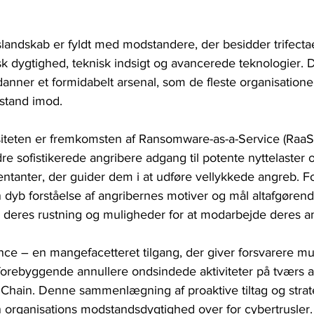
andskab er fyldt med modstandere, der besidder trifectaen
k dygtighed, teknisk indsigt og avancerede teknologier. 
nner et formidabelt arsenal, som de fleste organisationer
stand imod. 
ksiteten er fremkomsten af ​​Ransomware-as-a-Service (Raa
e sofistikerede angribere adgang til potente nyttelaster og
tanter, der guider dem i at udføre vellykkede angreb. F
dyb forståelse af angribernes motiver og mål altafgørend
i deres rustning og muligheder for at modarbejde deres a
ence – en mangefacetteret tilgang, der giver forsvarere mu
orebyggende annullere ondsindede aktiviteter på tværs af
l Chain. Denne sammenlægning af proaktive tiltag og strate
en organisations modstandsdygtighed over for cybertrusler.