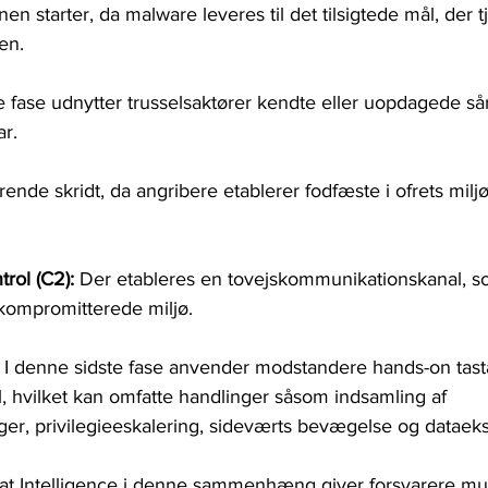
en starter, da malware leveres til det tilsigtede mål, der 
en.
e fase udnytter trusselsaktører kendte eller uopdagede sår
ar.
rende skridt, da angribere etablerer fodfæste i ofrets miljø,
ol (C2): 
Der etableres en tovejskommunikationskanal, s
 kompromitterede miljø.
 
I denne sidste fase anvender modstandere hands-on tastat
l, hvilket kan omfatte handlinger såsom indsamling af 
ger, privilegieeskalering, sideværts bevægelse og dataeksf
eat Intelligence i denne sammenhæng giver forsvarere mul