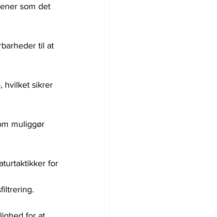
tjener som det 
barheder til at 
 hvilket sikrer 
om muliggør 
urtaktikker for 
iltrering.
ighed for at 