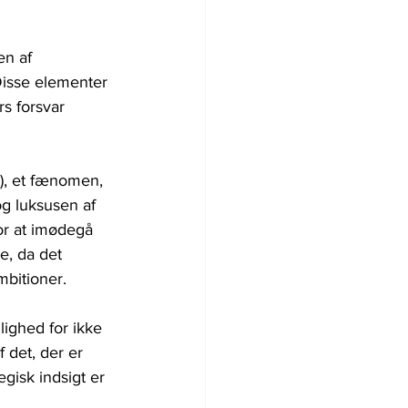
 af ​​
Disse elementer 
s forsvar 
S), et fænomen, 
 luksusen af ​​
or at imødegå 
e, da det 
mbitioner.
lighed for ikke 
 det, der er 
gisk indsigt er 