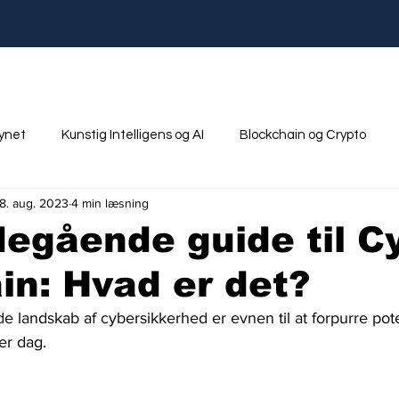
synet
Kunstig Intelligens og AI
Blockchain og Crypto
18. aug. 2023
4 min læsning
nik
Ungdom og Uddannelse
egående guide til C
ain: Hvad er det?
nde landskab af cybersikkerhed er evnen til at forpurre pot
er dag. 