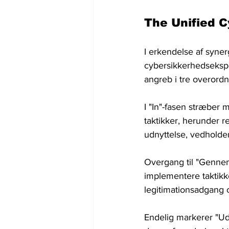
The Unified Cy
I erkendelse af syne
cybersikkerhedsekspe
angreb i tre overord
I "In"-fasen stræber
taktikker, herunder r
udnyttelse, vedhold
Overgang til "Gennem
implementere taktikke
legitimationsadgang 
Endelig markerer "Ud"