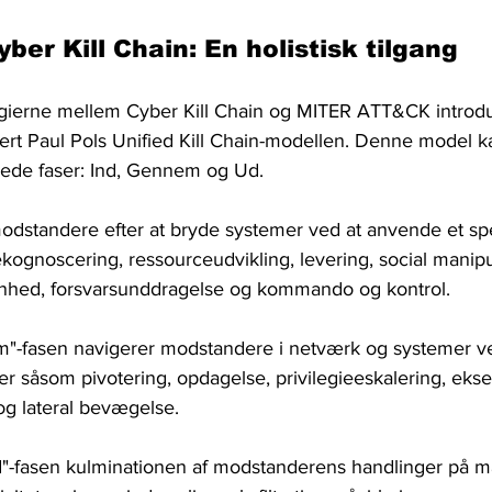
ber ​​Kill Chain: En holistisk tilgang
rgierne mellem Cyber ​​Kill Chain og MITER ATT&CK introd
rt Paul Pols Unified Kill Chain-modellen. Denne model ka
nede faser: Ind, Gennem og Ud.
 modstandere efter at bryde systemer ved at anvende et sp
ekognoscering, ressourceudvikling, levering, social manipu
enhed, forsvarsunddragelse og kommando og kontrol.
"-fasen navigerer modstandere i netværk og systemer ve
r såsom pivotering, opdagelse, privilegieeskalering, ekse
og lateral bevægelse.
-fasen kulminationen af ​​modstanderens handlinger på mål.