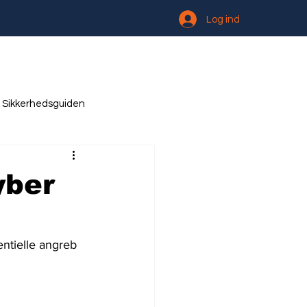
Log ind
Sikkerhedsguiden
yber
entielle angreb 