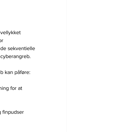
vellykket 
or 
de sekventielle 
e cyberangreb.
b kan påføre:
ing for at 
 finpudser 