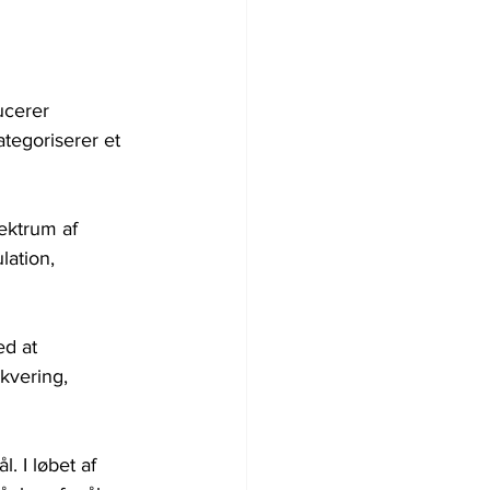
ucerer 
tegoriserer et 
ektrum af 
lation, 
d at 
kvering, 
 I løbet af 