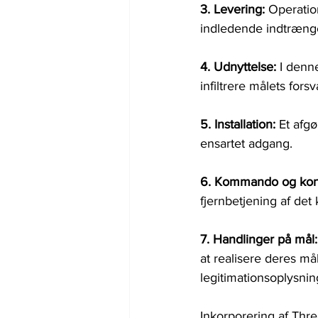
3. Levering: 
Operation
indledende indtræng
4. Udnyttelse: 
I denn
infiltrere målets forsv
5. Installation: 
Et afgø
ensartet adgang.
6. Kommando og kontr
fjernbetjening af det
7. Handlinger på mål:
at realisere deres må
legitimationsoplysnin
Inkorporering af Thr