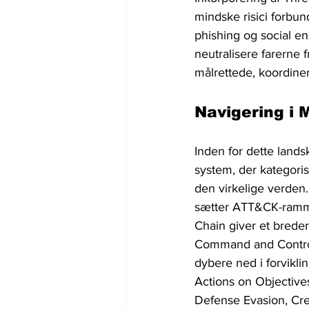
mindske risici forbu
phishing og social e
neutralisere farerne 
målrettede, koordine
Navigering i
Inden for dette land
system, der kategoris
den virkelige verden.
sætter ATT&CK-rammen
Chain giver et brede
Command and Control 
dybere ned i forviklin
Actions on Objective
Defense Evasion, Cre