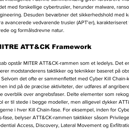
ndet med forskellige cybertrusler, herunder malware, rans
ngineering. Desuden bevæbner det sikkerhedshold med kapa
fra avancerede vedvarende trusler (APT'er), karakteriseret
rede og formålsdrevne natur.
 MITRE ATT&CK Framework
skab opstår MITER ATT&CK-rammen som et ledelys. Det er e
erer modstanderens taktikker og teknikker baseret på obs
 Selvom det ofte er sammenflettet med Cyber ​​Kill Chain-
 ind på de præcise aktiviteter, der udføres af angribere
re overblik over angrebsfaser. Delte elementer som reko
er til stede i begge modeller, men alligevel dykker AT
gerne i hver Kill Chain-fase. For eksempel, inden for Cyber ​
s-fase, belyser ATT&CK-rammen taktikker såsom Privilege 
dential Access, Discovery, Lateral Movement og Exfiltrati