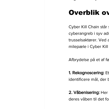
Overblik ov
Cyber ​​Kill Chain st
cyberangreb i syv adsk
trusselsaktører. Ved
milepæle i Cyber ​​Kil
Afbrydelse på et af 
1. Rekognoscering:
 E
identificere mål, de
2. Våbenisering: 
Her 
deres våben til det f