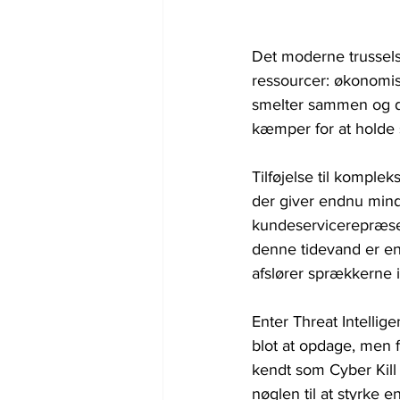
Det moderne trusselsl
ressourcer: økonomis
smelter sammen og da
kæmper for at holde 
Tilføjelse til komple
der giver endnu mindr
kundeservicerepræsen
denne tidevand er en 
afslører sprækkerne 
Enter Threat Intellig
blot at opdage, men f
kendt som Cyber ​​Kil
nøglen til at styrke 