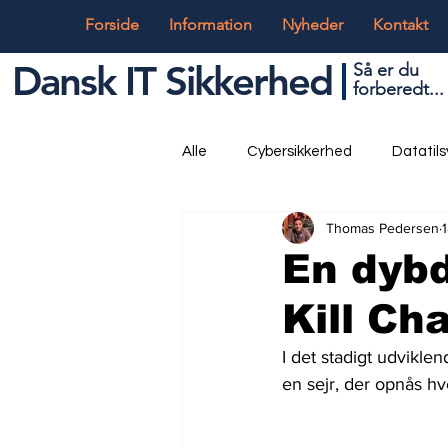
Forside
Information
Nyheder
Kontakt
Dansk IT Sikkerhed
Så er du
forbered
t...
Alle
Cybersikkerhed
Datatil
Thomas Pedersen
Globalt og Digitalt
IT og Tek
En dybd
Kill Ch
I det stadigt udvikle
en sejr, der opnås hv