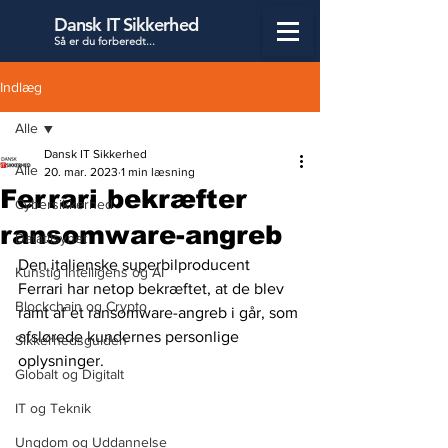
Dansk IT Sikkerhed
Så er du forbered
t...
Indlæg
Alle
Dansk IT Sikkerhed
Alle
20. mar. 2023
1 min læsning
Ferrari bekræfter
Cybersikkerhed
ransomware-angreb
Datatilsynet
Den italienske superbilproducent 
Kunstig Intelligens og AI
Ferrari har netop bekræftet, at de blev 
Blockchain og Crypto
ramt af et ransomware-angreb i går, som 
afslørede kundernes personlige 
Sikkerhedsguiden
oplysninger.
Globalt og Digitalt
IT og Teknik
Ungdom og Uddannelse