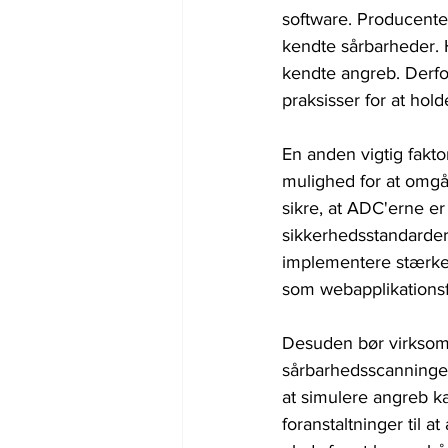
software. Producenter
kendte sårbarheder. H
kendte angreb. Derfor
praksisser for at hol
En anden vigtig fakto
mulighed for at omgå 
sikre, at ADC'erne e
sikkerhedsstandarder
implementere stærke 
som webapplikationsf
Desuden bør virksom
sårbarhedsscanninger 
at simulere angreb k
foranstaltninger til 