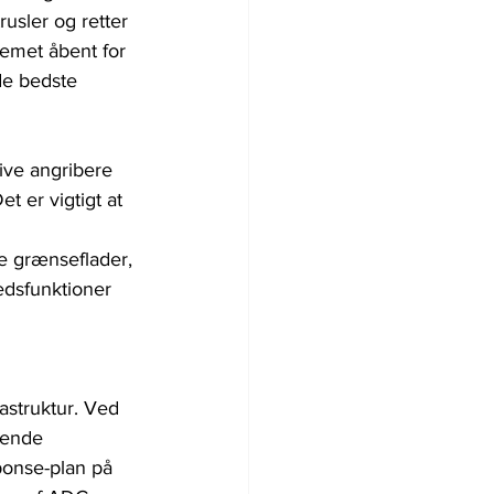
usler og retter 
temet åbent for 
de bedste 
ive angribere 
t er vigtigt at 
e grænseflader, 
dsfunktioner 
astruktur. Ved 
sende 
sponse-plan på 