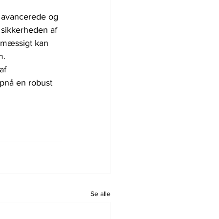
 avancerede og 
 sikkerheden af 
lmæssigt kan 
m. 
af 
opnå en robust 
Se alle