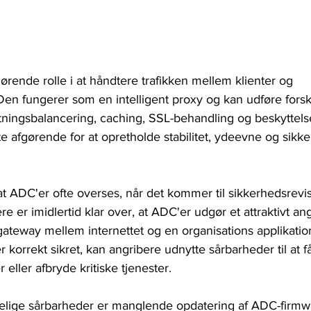
ørende rolle i at håndtere trafikken mellem klienter og 
Den fungerer som en intelligent proxy og kan udføre forsk
tningsbalancering, caching, SSL-behandling og beskytte
e afgørende for at opretholde stabilitet, ydeevne og sikker
t ADC'er ofte overses, når det kommer til sikkerhedsrevi
re er imidlertid klar over, at ADC'er udgør et attraktivt a
ateway mellem internettet og en organisations applikation
 korrekt sikret, kan angribere udnytte sårbarheder til at få
eller afbryde kritiske tjenester.
elige sårbarheder er manglende opdatering af ADC-firmw