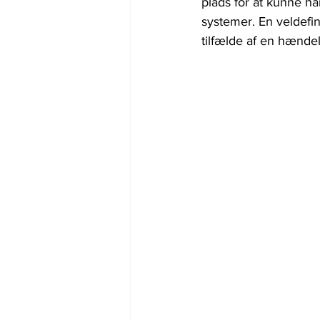
plads for at kunne 
systemer. En veldefi
tilfælde af en hændel