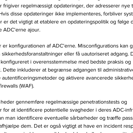
 frigiver regelmæssigt opdateringer, der adresserer nye tr
vis disse opdateringer ikke implementeres, forbliver sys
 er det vigtigt at etablere en opdateringspolitik og følge 
de ADC'erne ajour.
r er konfigurationen af ADC'erne. Misconfigurations kan g
sikkerhedsforanstaltninger eller få uautoriseret adgang. De
r konfigureret i overensstemmelse med bedste praksis og 
. Dette inkluderer at begrænse adgangen til administrativ
autentificeringsmetoder og aktivere avancerede sikkerhe
irewalls (WAF).
heder gennemføre regelmæssige penetrationstests og 
for at identificere potentielle svagheder i deres ADC-infr
an man identificere eventuelle sårbarheder og træffe pas
at afhjælpe dem. Det er også vigtigt at have en incident re