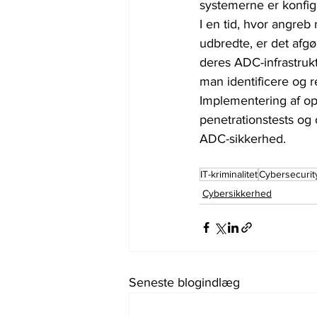
systemerne er konfigu
I en tid, hvor angr
udbredte, er det afg
deres ADC-infrastru
man identificere og r
Implementering af opd
penetrationstests og 
ADC-sikkerhed.
IT-kriminalitet
Cybersecurit
Cybersikkerhed
Seneste blogindlæg