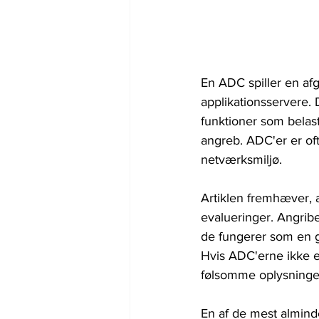
En ADC spiller en afg
applikationsservere. 
funktioner som belas
angreb. ADC'er er oft
netværksmiljø.
Artiklen fremhæver, a
evalueringer. Angribe
de fungerer som en g
Hvis ADC'erne ikke er
følsomme oplysninger 
En af de mest almind