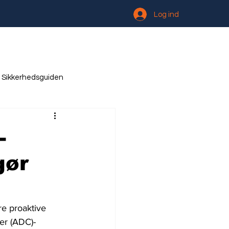
Log ind
Sikkerhedsguiden
-
gør
re proaktive 
er (ADC)-