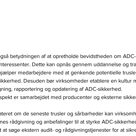
også betydningen af at opretholde bevidstheden om ADC-
interessenter. Dette kan opnås gennem uddannelse og træ
hjælper medarbejdere med at genkende potentielle trusler
ikkerhed. Desuden bør virksomheder etablere en kultur 
ing, rapportering og opdatering af ADC-sikkerhed.
aspekt er samarbejdet med producenter og eksterne sikke
ateret om de seneste trusler og sårbarheder kan virksom
rnes rådgivning og anbefalinger til at styrke ADC-sikkerh
 at søge ekstern audit- og rådgivningstjenester for at sikr