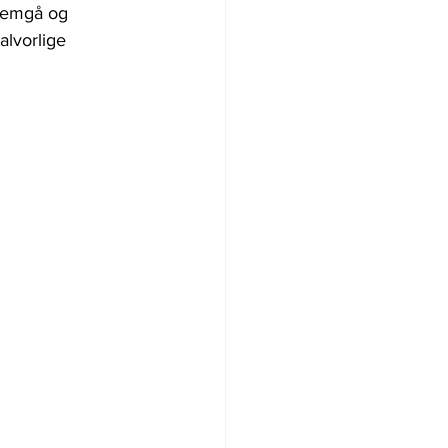
nnemgå og 
lvorlige 