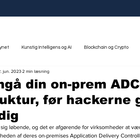
synet
Kunstig Intelligens og AI
Blockchain og Crypto
2. jun. 2023
2 min læsning
nik
Ungdom og Uddannelse
gå din on-prem ADC
ruktur, før hackerne 
dig
 sig løbende, og det er afgørende for virksomheder at væ
rheden af deres on-premises Application Delivery Controll