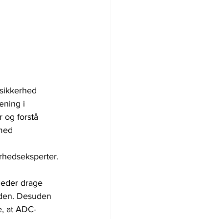
sikkerhed 
ning i 
 og forstå 
med 
rhedseksperter. 
heder drage 
eden. Desuden 
e, at ADC-