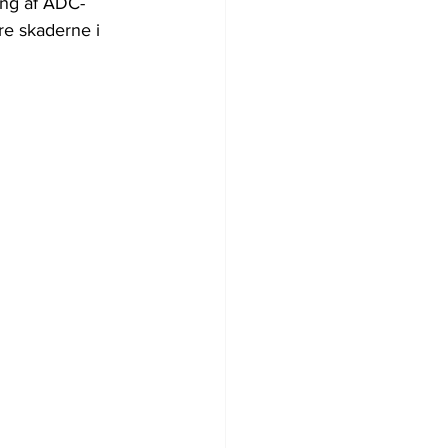
ing af ADC-
re skaderne i 