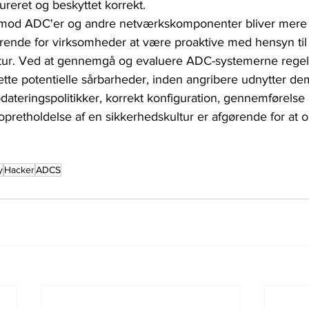
reret og beskyttet korrekt.
eb mod ADC'er og andre netværkskomponenter bliver mere
ørende for virksomheder at være proaktive med hensyn til
ktur. Ved at gennemgå og evaluere ADC-systemerne rege
ette potentielle sårbarheder, inden angribere udnytter de
ateringspolitikker, korrekt konfiguration, gennemførelse 
opretholdelse af en sikkerhedskultur er afgørende for at 
y
Hacker
ADCS