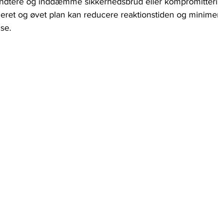
håndtere og inddæmme sikkerhedsbrud eller kompromitter
neret og øvet plan kan reducere reaktionstiden og minime
se.