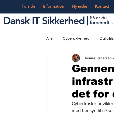
Forside
Information
Nyheder
Kontakt
Dansk IT Sikkerhed
Så er du
forbered
t...
Alle
Cybersikkerhed
Datatil
Thomas Pedersen
Globalt og Digitalt
IT og Tek
Gennem
infrast
det for 
Cybertrusler udvikler
med hensyn til sikke