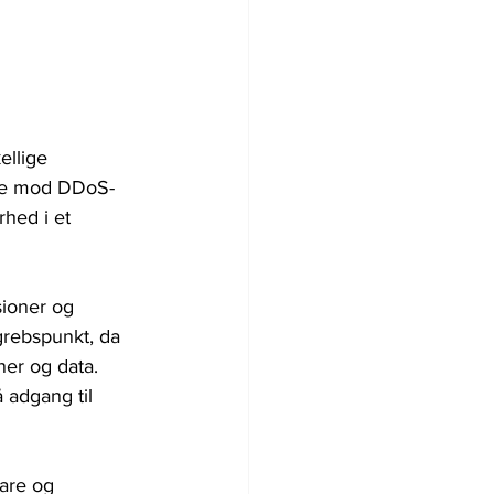
ellige 
lse mod DDoS-
hed i et 
sioner og 
ngrebspunkt, da 
er og data. 
 adgang til 
are og 