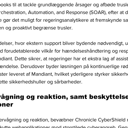
ooks til at tackle grundlæggende årsager og afbøde trusle
chestration, Automation, and Response (SOAR), efter at d
e gør det muligt for regeringsanalytikere at fremskynde s
n og proaktivt begrænse trusler.
elser, hvor ekstern support bliver bydende nødvendigt, u
d forudetablerede vilkår for hændelseshåndtering og resp
nt. Dette sikrer, at regeringer har et ekstra lag af assist
n hændelse. Derudover byder løsningen på kontinuerlige rø
ster leveret af Mandiant, hvilket yderligere styrker sikker
rette sikkerhedshuller og sårbarheder.
ågning og reaktion, samt beskyttelse
oner
overvågning og reaktion, bevæbner Chronicle CyberShield
eskytte webapplikationer mod storstilede cyberangreb. Gen