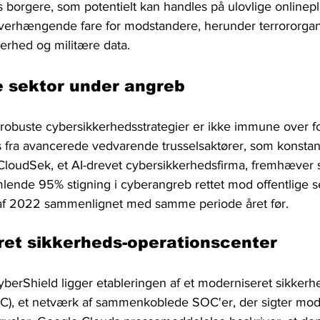
 borgere, som potentielt kan handles på ulovlige onlinepl
erhængende fare for modstandere, herunder terrororgani
kerhed og militære data. 
e sektor under angreb
robuste cybersikkerhedsstrategier er ikke immune over f
 fra avancerede vedvarende trusselsaktører, som konstant
a CloudSek, et AI-drevet cybersikkerhedsfirma, fremhæver 
imlende 95% stigning i cyberangreb rettet mod offentlige 
l af 2022 sammenlignet med samme periode året før.
ret sikkerheds-operationscenter
berShield ligger etableringen af ​​et moderniseret sikkerh
C), et netværk af sammenkoblede SOC'er, der sigter mod 