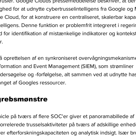
rusler. Google Clouds pressemeddelelse beskriver, at de
ghed for at udnytte cybertrusselintelligens fra Google og
 Cloud, for at konstruere en centraliseret, skalerbar kapaci
telligens. Denne funktion er problemfrit integreret i rege
d for identifikation af mistænkelige indikatorer og konteks
r.
oprettelsen af ​​en synkroniseret overvågningsmekanisme, 
nformation and Event Management (SIEM), som strømliner 
ndersøgelse og -forfølgelse, alt sammen ved at udnytte ha
anget af Googles ressourcer. 
grebsmønstre
nicle på tværs af flere SOC'er giver et panoramabillede af 
relerede trusselsaktiviteter på tværs af adskillige enhede
er efterforskningskapaciteten og analytisk indsigt. Især b