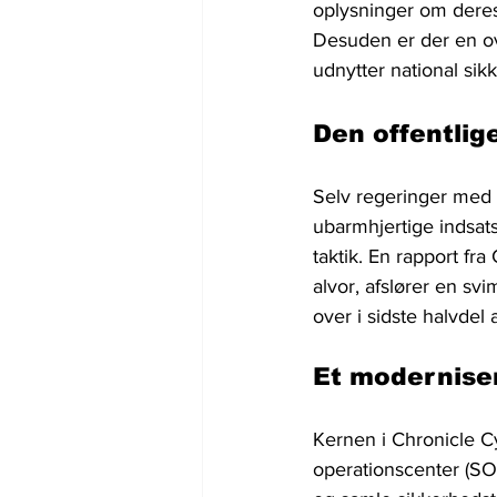
oplysninger om deres
Desuden er der en ov
udnytter national sik
Den offentlig
Selv regeringer med 
ubarmhjertige indsats
taktik. En rapport fr
alvor, afslører en sv
over i sidste halvde
Et modernise
Kernen i Chronicle Cy
operationscenter (SO