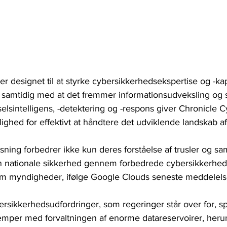
 er designet til at styrke cybersikkerhedsekspertise og -ka
r, samtidig med at det fremmer informationsudveksling og
selsintelligens, -detektering og -respons giver Chronicle 
ghed for effektivt at håndtere det udviklende landskab af 
ning forbedrer ikke kun deres forståelse af trusler og s
n nationale sikkerhed gennem forbedrede cybersikkerhe
m myndigheder, ifølge Google Clouds seneste meddelels
ersikkerhedsudfordringer, som regeringer står over for, s
kæmper med forvaltningen af ​​enorme datareservoirer, her