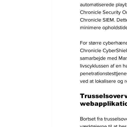
automatiserede playb
Chronicle Security Or
Chronicle SIEM. Dett
minimere opholdstide
For større cyberhænd
Chronicle CyberShiel
samarbejde med Mandia
livscyklussen af ​​e
penetrationstesttjene
ved at lokalisere og 
Trusselsoverv
webapplikati
Bortset fra trussels
værktøjerne til at b