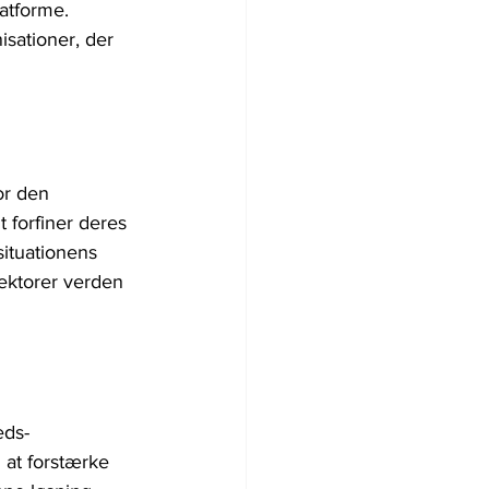
atforme. 
sationer, der 
or den 
 forfiner deres 
situationens 
sektorer verden 
eds-
at forstærke 