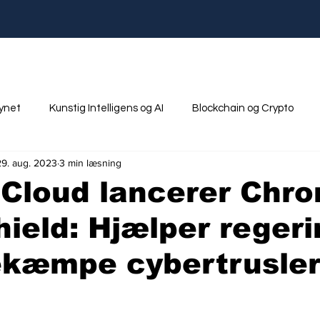
synet
Kunstig Intelligens og AI
Blockchain og Crypto
29. aug. 2023
3 min læsning
nik
Ungdom og Uddannelse
Cloud lancerer Chro
ield: Hjælper regeri
bekæmpe cybertrusle