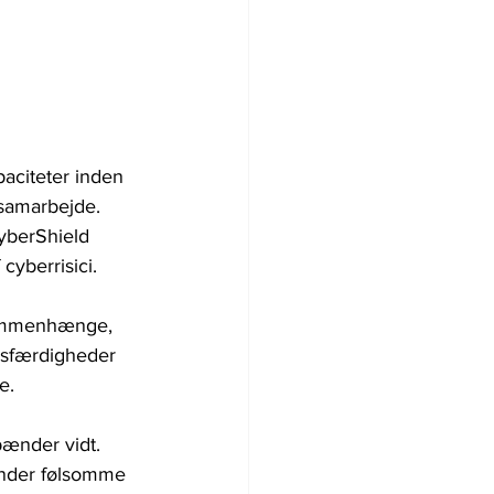
paciteter inden 
 samarbejde. 
CyberShield 
cyberrisici. 
ammenhænge, ​​
dsfærdigheder 
e.
pænder vidt. 
under følsomme 