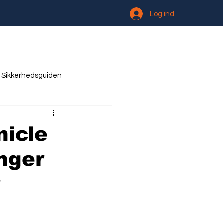
Log ind
Sikkerhedsguiden
nicle
nger
r