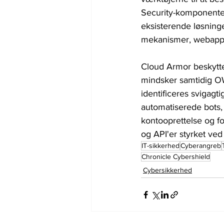
Security-komponenten
eksisterende løsninge
mekanismer, webappli
Cloud Armor beskytter
mindsker samtidig O
identificeres svigagt
automatiserede bots, 
kontooprettelse og fo
og API'er styrket ved
IT-sikkerhed
Cyberangreb
Chronicle Cybershield
Cybersikkerhed