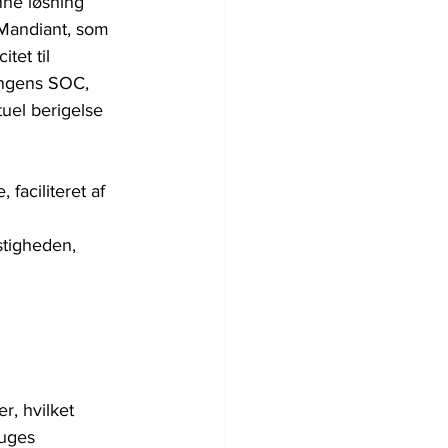
nne løsning 
 Mandiant, som 
tet til 
ringens SOC, 
tuel berigelse 
faciliteret af 
stigheden, 
r, hvilket 
ruges 