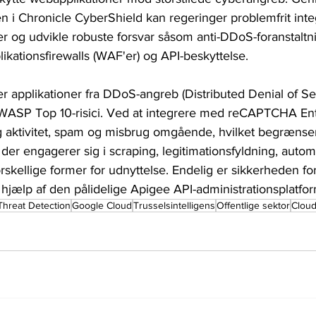
 i Chronicle CyberShield kan regeringer problemfrit inte
r og udvikle robuste forsvar såsom anti-DDoS-foranstaltni
kationsfirewalls (WAF'er) og API-beskyttelse. 
 applikationer fra DDoS-angreb (Distributed Denial of Se
WASP Top 10-risici. Ved at integrere med reCAPTCHA Ent
ig aktivitet, spam og misbrug omgående, hvilket begrænser 
der engagerer sig i scraping, legitimationsfyldning, autom
rskellige former for udnyttelse. Endelig er sikkerheden for
 hjælp af den pålidelige Apigee API-administrationsplatfor
Threat Detection
Google Cloud
Trusselsintelligens
Offentlige sektor
Clou