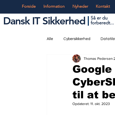
Forside
Information
Nyheder
Kontakt
Dansk IT Sikkerhed
Så er du
forbered
t...
Alle
Cybersikkerhed
Datatil
Thomas Pedersen
Globalt og Digitalt
IT og Tek
Google 
CyberSh
til at 
Opdateret:
11. okt. 2023