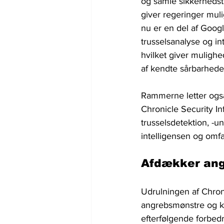
og samle sikkerhedst
giver regeringer muli
nu er en del af Google
trusselsanalyse og in
hvilket giver mulighe
af kendte sårbarhede
Rammerne letter også 
Chronicle Security I
trusselsdetektion, -u
intelligensen og omf
Afdækker an
Udrulningen af ​​Chro
angrebsmønstre og kor
efterfølgende forbedr