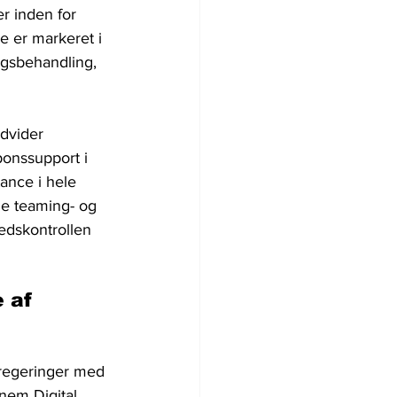
r inden for 
e er markeret i 
agsbehandling, 
dvider 
onssupport i 
ance i hele 
de teaming- og 
hedskontrollen 
 af 
 regeringer med 
nem Digital 