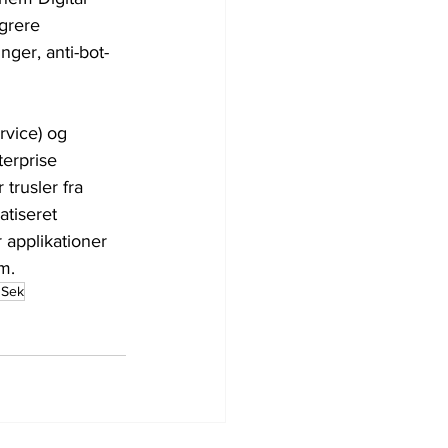
grere 
nger, anti-bot-
rvice) og 
erprise 
trusler fra 
atiseret 
 applikationer 
m.
dSek