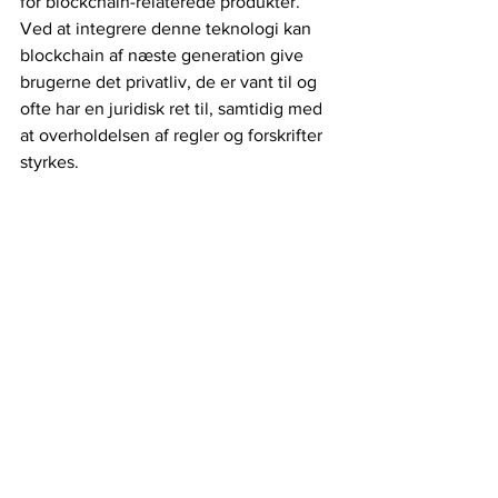
for blockchain-relaterede produkter. 
Ved at integrere denne teknologi kan 
blockchain af næste generation give 
brugerne det privatliv, de er vant til og 
ofte har en juridisk ret til, samtidig med 
at overholdelsen af regler og forskrifter 
styrkes.
Dette er de "anvendelsestilfælde", som 
blockchain-skeptikere længe har 
efterspurgt.
IT-sikkerhed
Blockchain
Privatliv
Kryptovaluta
Web3
Open ledger
Blockchain og Crypto
Se alle
Seneste blogindlæg