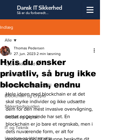
Dansk IT Sikkerhed
Så er du forbered
t...
Indlæg
Alle
Thomas Pedersen
Alle
27. jun. 2023
2 min læsning
Hvis du ønsker
Cybersikkerhed
privatliv, så brug ikke
Datatilsynet
blockchain, endnu
Kunstig Intelligens og AI
Hele ideen med blockchain er at det 
Blockchain og Crypto
skal styrke individer og ikke udsætte 
Sikkerhedsguiden
dem for den mest invasive overvågning, 
nettet nogensinde har set. En 
Globalt og Digitalt
blockchain er jo bare et regnskab, men i 
IT og Teknik
dets nuværende form, er alt for 
Ungdom og Uddannelse
gennemsigtig, til at kunne beskytte dit 