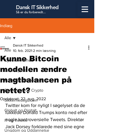
Dansk IT Sikkerhed
Så er du forbered
t...
Indlæg
Alle
Dansk IT Sikkerhed
Alle
10. feb. 2021
2 min læsning
Kunne Bitcoin
Cybersikkerhed
modellen ændre
Datatilsynet
magtbalancen på
Kunstig Intelligens og AI
nettet?
Blockchain og Crypto
Opdateret:
22. aug. 2022
Sikkerhedsguiden
Twitter kom for nyligt I søgelyset da de 
Globalt og Digitalt
lukkede Donald Trumps konto ned efter 
nogle kontroversielle Tweets. Direktør 
IT og Teknik
Jack Dorsey forklarede med sine egne 
Ungdom og Uddannelse