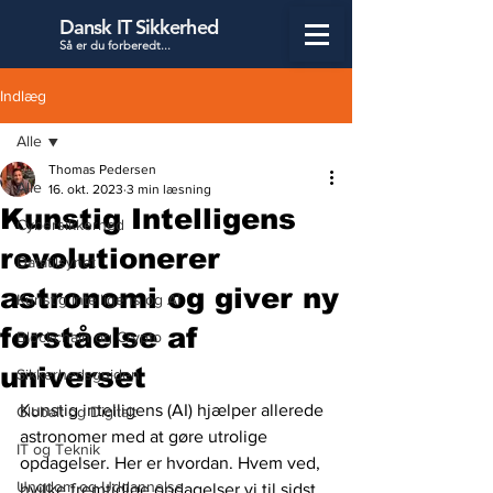
Dansk IT Sikkerhed
Så er du forbered
t...
Indlæg
Alle
Thomas Pedersen
Alle
16. okt. 2023
3 min læsning
Kunstig Intelligens
Cybersikkerhed
revolutionerer
Datatilsynet
astronomi og giver ny
Kunstig Intelligens og AI
forståelse af
Blockchain og Crypto
universet
Sikkerhedsguiden
Kunstig intelligens (AI) hjælper allerede 
Globalt og Digitalt
astronomer med at gøre utrolige 
IT og Teknik
opdagelser. Her er hvordan. Hvem ved, 
Ungdom og Uddannelse
hvilke fremtidige opdagelser vi til sidst 