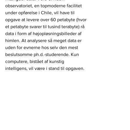
observatoriet, en topmoderne facilitet 
under opførelse i Chile, vil have til 
opgave at levere over 60 petabyte (hvor 
et petabyte svarer til tusind terabyte) rå 
data i form af højopløsningsbilleder af 
himlen. At analysere så meget data er 
uden for evnerne hos selv den mest 
beslutsomme ph.d.-studerende. Kun 
computere, bistået af kunstig 
intelligens, vil være i stand til opgaven. 
Af særlig interesse for det kommende 
observatorium vil være søgningen efter 
det uventede. For eksempel opdagede 
astronom William Herschel planeten 
Uranus ved et uheld under en 
regelmæssig undersøgelse af 
nattehimlen. Kunstig intelligens kan 