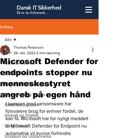
Dansk IT Sikkerhed
Så er du forbered
t...
Indlæg
Alle
Thomas Pedersen
Alle
26. okt. 2023
2 min læsning
Microsoft Defender for
Cybersikkerhed
endpoints stopper nu
Datatilsynet
menneskestyret
Kunstig Intelligens og AI
angreb på egen hånd
Blockchain og Crypto
I kampen mod ransomware har 
Sikkerhedsguiden
forsvarere brug for enhver fordel, de 
Globalt og Digitalt
kan få. Microsoft har for nyligt meddelt 
IT og Teknik
at Microsoft Defender for Endpoint nu 
automatisk vil kunne forhindre 
Ungdom og Uddannelse