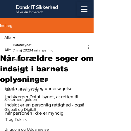
Dansk IT Sikkerhed
Så er du forbered
t...
Indlæg
Alle
Datatilsynet
Alle
7. maj 2023
1 min læsning
Når forældre søger om
Cybersikkerhed
indsigt i barnets
Datatilsynet
oplysninger
Kunstig Intelligens og AI
I forlængelse af en undersøgelse 
Blockchain og Crypto
indskærper Datatilsynet, at retten til 
Sikkerhedsguiden
indsigt er en personlig rettighed - også 
Globalt og Digitalt
når personen ikke er myndig.
IT og Teknik
Ungdom og Uddannelse