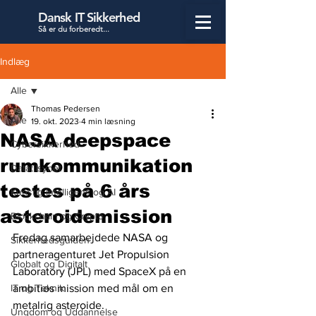
Dansk IT Sikkerhed
Så er du forbered
t...
Indlæg
Alle
Thomas Pedersen
Alle
19. okt. 2023
4 min læsning
NASA deepspace
Cybersikkerhed
rumkommunikation
Datatilsynet
testes på 6 års
Kunstig Intelligens og AI
asteroidemission
Blockchain og Crypto
Fredag samarbejdede NASA og 
Sikkerhedsguiden
partneragenturet Jet Propulsion 
Globalt og Digitalt
Laboratory (JPL) med SpaceX på en 
IT og Teknik
ambitiøs mission med mål om en 
metalrig asteroide. 
Ungdom og Uddannelse