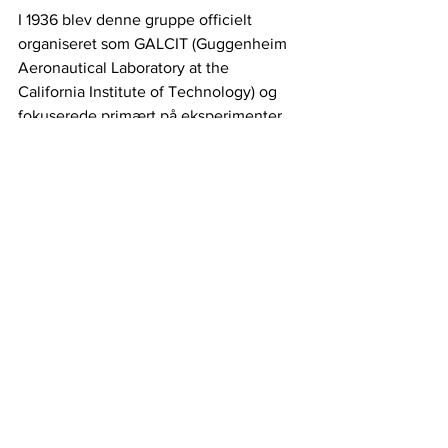
I 1936 blev denne gruppe officielt 
organiseret som GALCIT (Guggenheim 
Aeronautical Laboratory at the 
California Institute of Technology) og 
fokuserede primært på eksperimenter 
med raketteknologi og flydynamik. I 
1944 blev laboratoriet omdøbt til Jet 
Propulsion Laboratory for at afspejle 
deres stigende fokus på 
jetmotorteknologi.
En af JPL's tidlige bedrifter var 
udviklingen af JATO (Jet-Assisted Take-
Off) raketter under Anden Verdenskrig. 
Disse raketter blev brugt til at hjælpe 
med at lette tunge fly fra kortbaner.
I 1958 blev JPL overført til NASA, der 