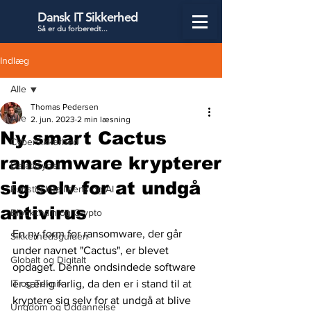
Dansk IT Sikkerhed
Så er du forbered
t...
Indlæg
Alle
Thomas Pedersen
Alle
2. jun. 2023
2 min læsning
Ny smart Cactus
Cybersikkerhed
ransomware krypterer
Datatilsynet
sig selv for at undgå
Kunstig Intelligens og AI
antivirus
Blockchain og Crypto
En ny form for ransomware, der går 
Sikkerhedsguiden
under navnet "Cactus", er blevet 
Globalt og Digitalt
opdaget. Denne ondsindede software 
IT og Teknik
er særlig farlig, da den er i stand til at 
kryptere sig selv for at undgå at blive 
Ungdom og Uddannelse