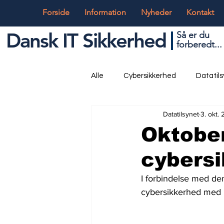
Forside
Information
Nyheder
Kontakt
Dansk IT Sikkerhed
Så er du
forbered
t...
Alle
Cybersikkerhed
Datatil
Datatilsynet
3. okt.
Globalt og Digitalt
IT og Tek
Oktober
cybers
I forbindelse med de
cybersikkerhed med b