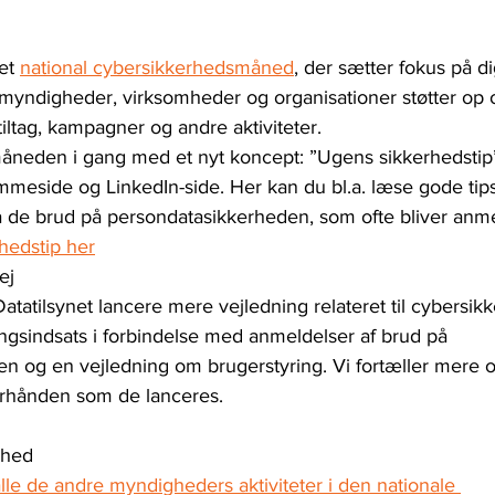
et 
national cybersikkerhedsmåned
, der sætter fokus på di
at myndigheder, virksomheder og organisationer støtter o
ltag, kampagner og andre aktiviteter.
måneden i gang med et nyt koncept: ”Ugens sikkerhedstip
jemmeside og LinkedIn-side. Her kan du bl.a. læse gode ti
 de brud på persondatasikkerheden, som ofte bliver anmeldt
rhedstip her
ej
 Datatilsynet lancere mere vejledning relateret til cybersikk
ingsindsats i forbindelse med anmeldelser af brud på 
n og en vejledning om brugerstyring. Vi fortæller mere 
terhånden som de lanceres.
rhed
lle de andre myndigheders aktiviteter i den nationale 