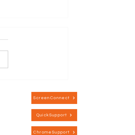
endeling med
eger fra det svenske
yn
ScreenConnect
QuickSupport
ChromeSupport