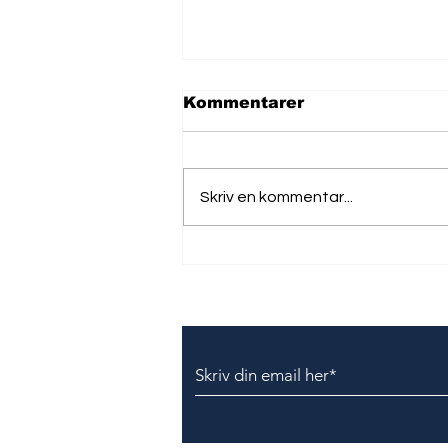
Kommentarer
Skriv en kommentar...
Texas Andreas Petersen
A/S indstilles til bøde
Tilmeld dig vores nyhedsbr