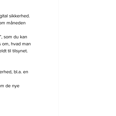
gital sikkerhed. 
p om måneden 
”, som du kan 
ps om, hvad man 
 til tilsynet.
erhed, bl.a. en 
om de nye 