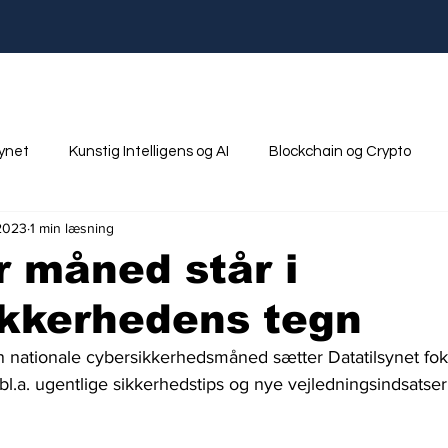
synet
Kunstig Intelligens og AI
Blockchain og Crypto
 2023
1 min læsning
nik
Ungdom og Uddannelse
 måned står i
ikkerhedens tegn
n nationale cybersikkerhedsmåned sætter Datatilsynet fok
l.a. ugentlige sikkerhedstips og nye vejledningsindsatser