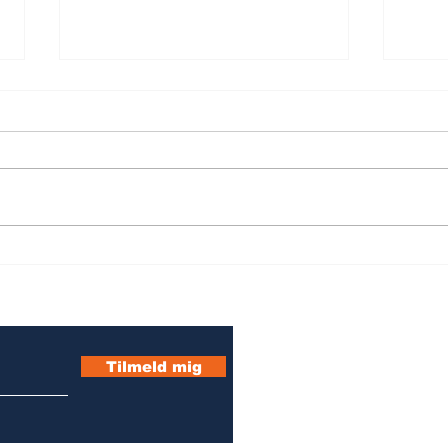
Ny vejledning om
Vid
offentlige myndigheders
koll
brug af AI og
tils
ev:
kortlægning af AI på
tværs af den offentlige
Tilmeld mig