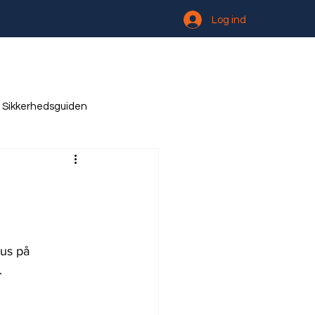
Log ind
Sikkerhedsguiden
us på 
.