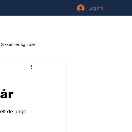
Log ind
Sikkerhedsguiden
år
elt de unge 