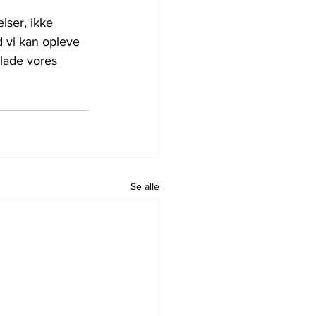
lser, ikke 
d vi kan opleve 
rlade vores 
Se alle