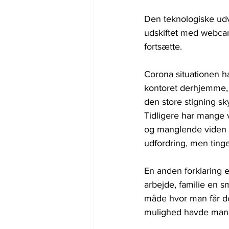
Den teknologiske udv
udskiftet med webcams
fortsætte.
Corona situationen ha
kontoret derhjemme, i
den store stigning s
Tidligere har mange v
og manglende viden o
udfordring, men tinge
En anden forklaring e
arbejde, familie en s
måde hvor man får de
mulighed havde mange