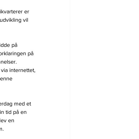
kvarterer er 
dvikling vil 
sidde på 
orklaringen på 
nelser. 
ia internettet, 
denne 
verdag med et 
n tid på en 
lev en 
m.