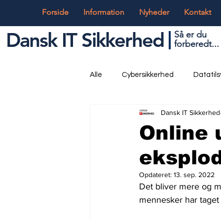
Forside
Information
Nyheder
Kontakt
Dansk IT Sikkerhed
Så er du
forbered
t...
Alle
Cybersikkerhed
Datatil
Dansk IT Sikkerhed
Globalt og Digitalt
IT og Tek
Online 
eksplod
Opdateret:
13. sep. 2022
Det bliver mere og m
mennesker har taget 