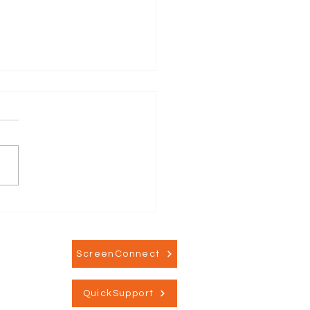
ord forbliver et
spot for malware
vitet
ScreenConnect
QuickSupport