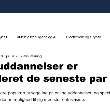
synet
Kunstig Intelligens og AI
Blockchain og Crypto
30. jul. 2020
2 min læsning
nik
Ungdom og Uddannelse
uddannelser er
eret de seneste par 
ere populært at søge ind på online uddannelser, og speci
denne mulighed til sig med stor entusiasme.