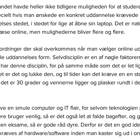
andet havde heller ikke tidligere muligheden for at stude
ecielt hvis man ønskede en konkret uddannelse krævede 
s stedet, i stedet for lige at åbne sin laptop. Det er natur
æse online, men mulighederne bliver flere og flere.
fordringer der skal overkommes når man vælger online u
lle uddannelses form. Selvdisciplin er en af nøgle faktorer
 har denne disciplin, for på samme måde som det er let li
t er det og lukke den, og til tider kan det kræve en en stor
s det er 30 grader og vennerne ligger og plasker rundt i d
ve en smule computer og IT flair, for selvom teknologien
e bruger venlig, så er det også let at falde bagefter, og
n en eksame, så er gode råd dyre. Derfor er det en god ide 
ræves af hardware/software inden man kaster sig ud i onl