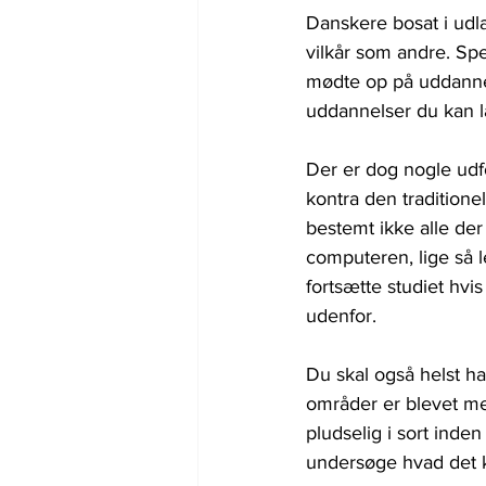
Danskere bosat i udl
vilkår som andre. Sp
mødte op på uddannelse
uddannelser du kan l
Der er dog nogle ud
kontra den traditione
bestemt ikke alle der
computeren, lige så le
fortsætte studiet hvi
udenfor.
Du skal også helst ha
områder er blevet mer
pludselig i sort inde
undersøge hvad det k