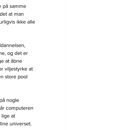
re på samme 
det at man 
ligvis ikke alle 
ddannelsen, 
ne, og det er 
ge at åbne 
 viljestyrke at 
en store pool 
 på nogle 
 går computeren 
lige at 
ine universet.