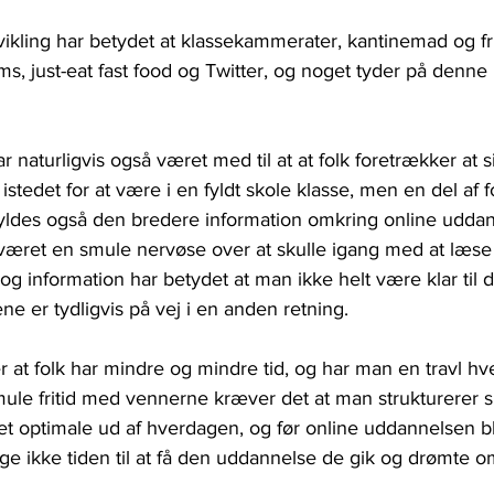
ikling har betydet at klassekammerater, kantinemad og fri
, just-eat fast food og Twitter, og noget tyder på denne u
r naturligvis også været med til at at folk foretrækker at 
stedet for at være i en fyldt skole klasse, men en del af f
kyldes også den bredere information omkring online uddan
æret en smule nervøse over at skulle igang med at læse v
g information har betydet at man ikke helt være klar til 
ne er tydligvis på vej i en anden retning.
r at folk har mindre og mindre tid, og har man en travl h
mule fritid med vennerne kræver det at man strukturerer si
t optimale ud af hverdagen, og før online uddannelsen b
 ikke tiden til at få den uddannelse de gik og drømte o