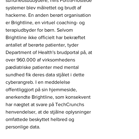
sundhedsudbydere, hvis Fortra-hostede 
systemer blev målrettet og brudt af 
hackerne. En anden berørt organisation 
er Brightline, en virtuel coaching- og 
terapiudbyder for børn. Selvom 
Brightline ikke officielt har bekræftet 
antallet af berørte patienter, tyder 
Department of Health's brudportal på, at 
over 960.000 af virksomhedens 
pædiatriske patienter med mental 
sundhed fik deres data stjålet i dette 
cyberangreb. I en meddelelse 
offentliggjort på sin hjemmeside, 
anerkendte Brightline, som konsekvent 
har nægtet at svare på TechCrunchs 
henvendelser, at de stjålne oplysninger 
omfattede beskyttet helbred og 
personlige data.