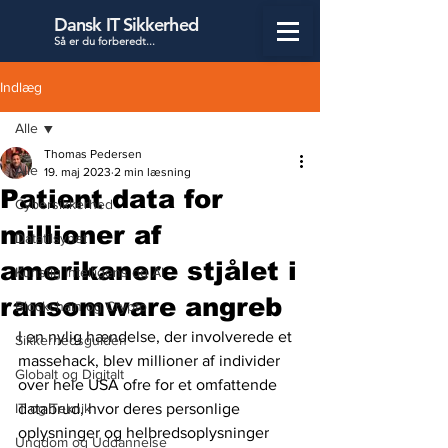
Dansk IT Sikkerhed
Så er du forbered
t...
Indlæg
Alle
Thomas Pedersen
Alle
19. maj 2023
2 min læsning
Patient data for
Cybersikkerhed
millioner af
Datatilsynet
amerikanere stjålet i
Kunstig Intelligens og AI
ransomware angreb
Blockchain og Crypto
I en nylig hændelse, der involverede et 
Sikkerhedsguiden
massehack, blev millioner af individer 
Globalt og Digitalt
over hele USA ofre for et omfattende 
IT og Teknik
databrud, hvor deres personlige 
oplysninger og helbredsoplysninger 
Ungdom og Uddannelse