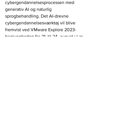
cybergendannelsesprocessen med 
generativ AI og naturlig 
sprogbehandling. Det AI-drevne 
cybergendannelsesværktøj vil blive 
fremvist ved VMware Explore 2023-
begivenheden fra 21. til 24. august i Las 
Vegas.
IT-sikkerhed
Malware
IT-kriminalitet
Ransomware
Kunstig Intelligens
AI-drevet værktøj
Disaster recovery
Rubrik
Cybersikkerhed
Se alle
Seneste blogindlæg