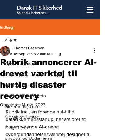
Dansk IT Sikkerhed
Så er du forbered
t...
Indlæg
Alle
Thomas Pedersen
Alle
16. sep. 2023
2 min læsning
Rubrik annoncerer AI-
Cybersikkerhed
drevet værktøj til
Datatilsynet
hurtig disaster
Kunstig Intelligens og AI
recovery
Blockchain og Crypto
Opdateret:
11. okt. 2023
Sikkerhedsguiden
Rubrik Inc., en førende nul-tillid 
Globalt og Digitalt
datasikkerhedsstartup, har afsløret et 
banebrydende AI-drevet 
IT og Teknik
cybergendannelsesværktøj designet til 
Ungdom og Uddannelse