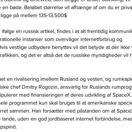
le en bøde. Beløbet størrelse vil afhænge af om du er priva
 ligge på mellem 135-13.500$
l ifølge en russisk artikel, findes i at alt fremtidig kommuni
ationelle instanser som overvåger internetforbrug og 
is vestlige udbydere benyttes vil det betyde at der ikke 
afikken, og det er altså det de russiske myndigheder vil
et en rivalisering imellem Rusland og vesten, og rumkapl
iske chef Dmitry Rogozin, ansvarlig for Ruslands rumprogr
pulerer med finansieringen af deres udvikling af SpaceX.
ele programmet kun skal bruges til at amerikanske specie
rret sammen. Han forsætter med påstanden om at SpaceX
 lande, uden en god jordbaseret internet forbindelse, med
opspind.