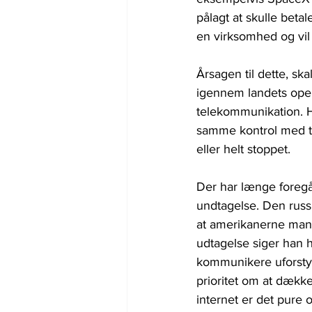
pålagt at skulle beta
en virksomhed og vil
Årsagen til dette, ska
igennem landets oper
telekommunikation. Hv
samme kontrol med tr
eller helt stoppet.
Der har længe foregå
undtagelse. Den russ
at amerikanerne mani
udtagelse siger han h
kommunikere uforsty
prioritet om at dække
internet er det pure 