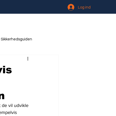
Log ind
Sikkerhedsguiden
vis
n
de vil udvikle 
empelvis 