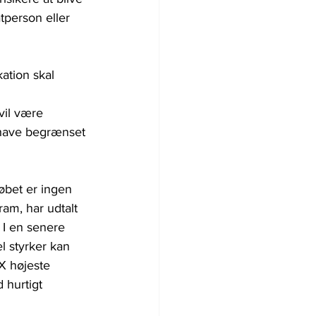
tperson eller 
kation skal 
vil være 
 have begrænset 
øbet er ingen 
am, har udtalt 
 I en senere 
l styrker kan 
 højeste 
 hurtigt 