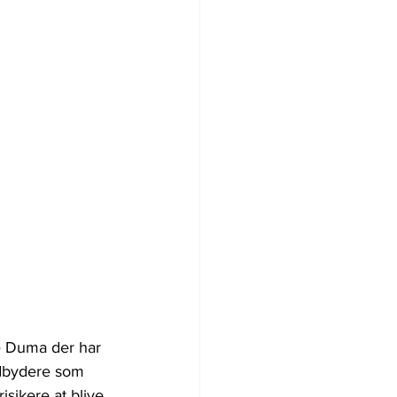
e Duma der har 
udbydere som 
sikere at blive 