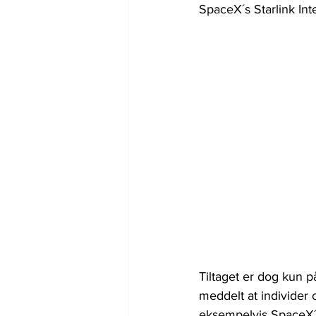
SpaceX´s Starlink Int
Tiltaget er dog kun 
meddelt at individer
eksempelvis SpaceX´s