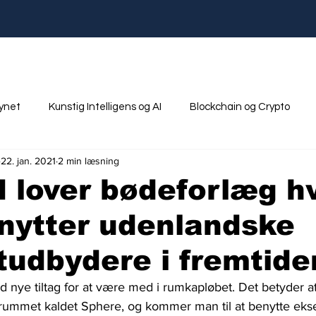
synet
Kunstig Intelligens og AI
Blockchain og Crypto
22. jan. 2021
2 min læsning
nik
Ungdom og Uddannelse
 lover bødeforlæg h
nytter udenlandske
tudbydere i fremtide
 nye tiltag for at være med i rumkapløbet. Det betyder at 
i rummet kaldet Sphere, og kommer man til at benytte eks