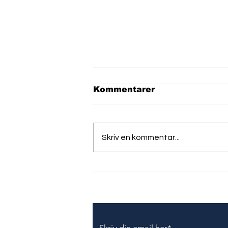
Kommentarer
Skriv en kommentar...
Mand i Kina får bøde på
over 1 mio. kroner for
brug af VPN
Tilmeld dig vores nyhedsbr