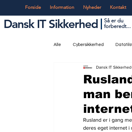
Forside
Information
Nyheder
Kontakt
Dansk IT Sikkerhed
Så er du
forbered
t...
Alle
Cybersikkerhed
Datatil
Dansk IT Sikkerhed
Globalt og Digitalt
IT og Tek
Rusland
man be
interne
Rusland er i gang med
deres eget internet 