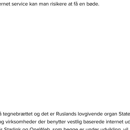
ernet service kan man risikere at få en bøde.
på tegnebrættet og det er Ruslands lovgivende organ Stat
 og virksomheder der benytter vestlig baserede internet 
 Starlink og OneWeb, som begge er under udvikling, vil ri