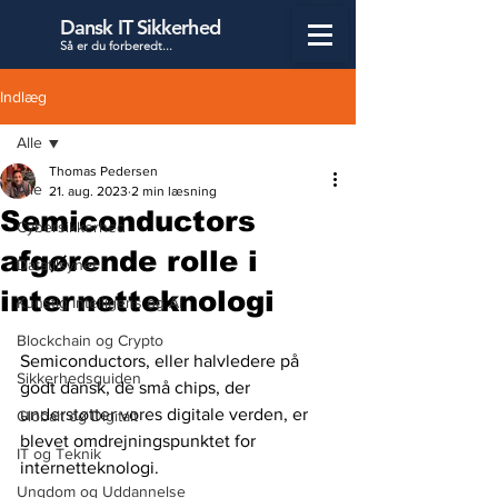
Dansk IT Sikkerhed
Så er du forbered
t...
Indlæg
Alle
Thomas Pedersen
Alle
21. aug. 2023
2 min læsning
Semiconductors
Cybersikkerhed
afgørende rolle i
Datatilsynet
internetteknologi
Kunstig Intelligens og AI
Blockchain og Crypto
Semiconductors, eller halvledere på 
Sikkerhedsguiden
godt dansk, de små chips, der 
understøtter vores digitale verden, er 
Globalt og Digitalt
blevet omdrejningspunktet for 
IT og Teknik
internetteknologi. 
Ungdom og Uddannelse