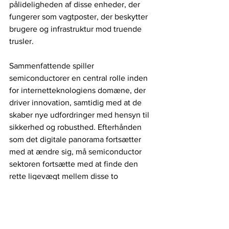
pålideligheden af ​​disse enheder, der 
fungerer som vagtposter, der beskytter 
brugere og infrastruktur mod truende 
trusler.
Sammenfattende spiller 
semiconductorer en central rolle inden 
for internetteknologiens domæne, der 
driver innovation, samtidig med at de 
skaber nye udfordringer med hensyn til 
sikkerhed og robusthed. Efterhånden 
som det digitale panorama fortsætter 
med at ændre sig, må semiconductor 
sektoren fortsætte med at finde den 
rette ligevægt mellem disse to 
imperativer. Det er en nuanceret 
bestræbelse, men alligevel en, der står 
som en uundværlig knudepunkt for den 
vedvarende udvidelse og udvikling af 