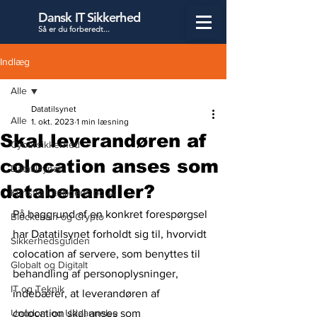
Dansk IT Sikkerhed
Så er du forbered
t...
Indlæg
Alle
Datatilsynet
Alle
1. okt. 2023
1 min læsning
Skal leverandøren af
Cybersikkerhed
colocation anses som
Datatilsynet
databehandler?
Kunstig Intelligens og AI
På baggrund af en konkret forespørgsel 
Blockchain og Crypto
har Datatilsynet forholdt sig til, hvorvidt 
Sikkerhedsguiden
colocation af servere, som benyttes til 
Globalt og Digitalt
behandling af personoplysninger, 
IT og Teknik
indebærer, at leverandøren af 
Ungdom og Uddannelse
colocation skal anses som 