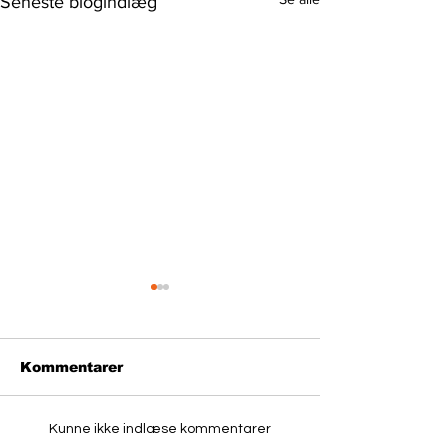
Seneste blogindlæg
Kommentarer
Kunne ikke indlæse kommentarer
Ny vejledning om
Videndeling 