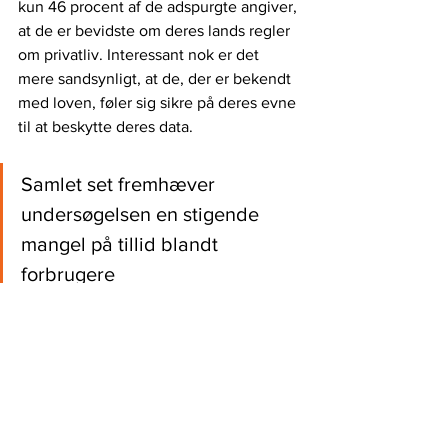
kun 46 procent af de adspurgte angiver, 
at de er bevidste om deres lands regler 
om privatliv. Interessant nok er det 
mere sandsynligt, at de, der er bekendt 
med loven, føler sig sikre på deres evne 
til at beskytte deres data.
Samlet set fremhæver 
undersøgelsen en stigende 
mangel på tillid blandt 
forbrugere
Blandt dem, der ikke er klar over deres 
lands privatlivslovgivning, mener kun 
40 procent, at de kan beskytte deres 
data tilstrækkeligt, i modsætning til 74 
procent af dem, der ved det. En 