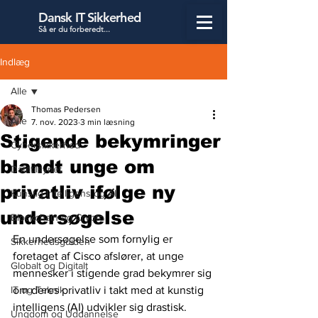
Dansk IT Sikkerhed
Så er du forbered
t...
Indlæg
Alle
Thomas Pedersen
Alle
7. nov. 2023
3 min læsning
Stigende bekymringer
Cybersikkerhed
blandt unge om
Datatilsynet
privatliv ifølge ny
Kunstig Intelligens og AI
undersøgelse
Blockchain og Crypto
En undersøgelse som fornylig er 
Sikkerhedsguiden
foretaget af Cisco afslører, at unge 
Globalt og Digitalt
mennesker i stigende grad bekymrer sig 
IT og Teknik
om deres privatliv i takt med at kunstig 
intelligens (AI) udvikler sig drastisk.
Ungdom og Uddannelse