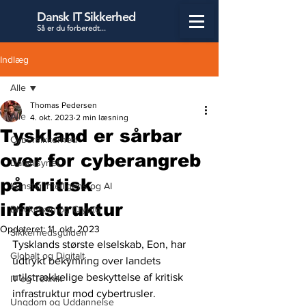
Dansk IT Sikkerhed
Så er du forbered
t...
Indlæg
Alle
Thomas Pedersen
Alle
4. okt. 2023
2 min læsning
Tyskland er sårbar
Cybersikkerhed
over for cyberangreb
Datatilsynet
på kritisk
Kunstig Intelligens og AI
infrastruktur
Blockchain og Crypto
Opdateret:
11. okt. 2023
Sikkerhedsguiden
Tysklands største elselskab, Eon, har 
Globalt og Digitalt
udtrykt bekymring over landets 
utilstrækkelige beskyttelse af kritisk 
IT og Teknik
infrastruktur mod cybertrusler. 
Ungdom og Uddannelse