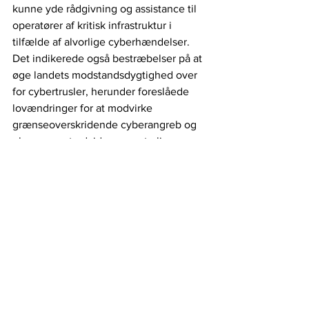
kunne yde rådgivning og assistance til 
operatører af kritisk infrastruktur i 
tilfælde af alvorlige cyberhændelser. 
Det indikerede også bestræbelser på at 
øge landets modstandsdygtighed over 
for cybertrusler, herunder foreslåede 
lovændringer for at modvirke 
grænseoverskridende cyberangreb og 
planer om at udvide og centralisere 
hold, der beskæftiger sig med 
cyberkriminalitet.
IT-sikkerhed
Cyberangreb
EU
Tyskland
Kritisk infrastruktur
Energi
Europa-Kommissionen
EON
Cybersikkerhed