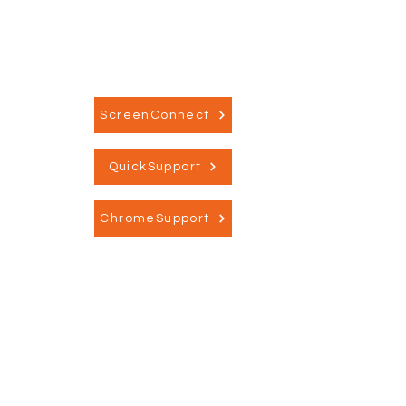
ScreenConnect
QuickSupport
ChromeSupport
Information
→ Om Dansk IT Sikkerhed
→ Privatlivspolitik
→ Medlemsbetingelser
→ Rapporter og analyse
→ Presse