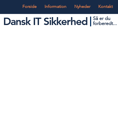
Forside
Information
Nyheder
Kontakt
Dansk IT Sikkerhed
Så er du
forbered
t...