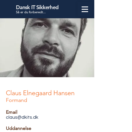
Dansk IT Sikkerhed
Så er du forbered
t...
Claus Elnegaard Hansen
Formand
Email
claus@dkits.dk
Uddannelse