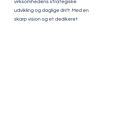
virksomhedens strategiske
udvikling og daglige drift. Med en
skarp vision og et dedikeret
engagement har Claus været
afgørende for at styrke
Beesafe's position som en
førende aktør inden for
cybersikkerhedsbranchen.
Besøg Claus på sociale medier