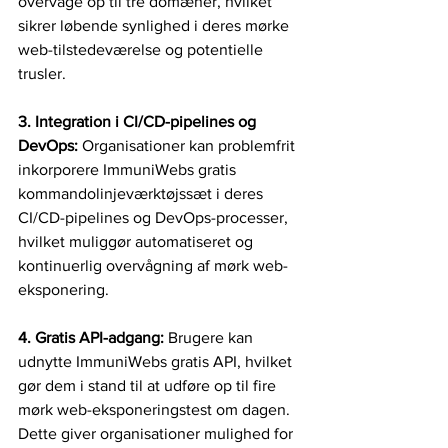
overvåge op til tre domæner, hvilket 
sikrer løbende synlighed i deres mørke 
web-tilstedeværelse og potentielle 
trusler.
3. Integration i CI/CD-pipelines og 
DevOps: 
Organisationer kan problemfrit 
inkorporere ImmuniWebs gratis 
kommandolinjeværktøjssæt i deres 
CI/CD-pipelines og DevOps-processer, 
hvilket muliggør automatiseret og 
kontinuerlig overvågning af mørk web-
eksponering.
4. Gratis API-adgang: 
Brugere kan 
udnytte ImmuniWebs gratis API, hvilket 
gør dem i stand til at udføre op til fire 
mørk web-eksponeringstest om dagen. 
Dette giver organisationer mulighed for 