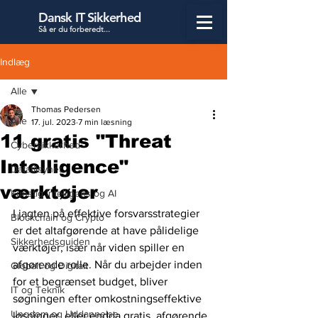
Dansk IT Sikkerhed
Så er du forbered
t...
Indlæg
Alle
Thomas Pedersen
Alle
17. jul. 2023
7 min læsning
11 gratis "Threat
Cybersikkerhed
Intelligence"
Datatilsynet
værktøjer
Kunstig Intelligens og AI
I jagten på effektive forsvarsstrategier 
Blockchain og Crypto
er det altafgørende at have pålidelige 
Sikkerhedsguiden
værktøjer, især når viden spiller en 
afgørende rolle. Når du arbejder inden 
Globalt og Digitalt
for et begrænset budget, bliver 
IT og Teknik
søgningen efter omkostningseffektive 
Ungdom og Uddannelse
løsninger, eller endda gratis, afgørende.