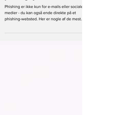
Sikkerhedsguiden
5 måder at spotte en
phishing hjemmeside
Phishing er ikke kun for e-mails eller sociale
medier - du kan også ende direkte på et
phishing-websted. Her er nogle af de mest
pålidelige