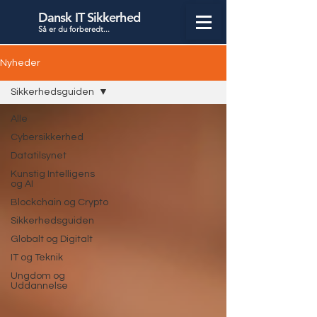
Dansk IT Sikkerhed
Så er du forbered
t...
Nyheder
Sikkerhedsguiden
Alle
Cybersikkerhed
Datatilsynet
Kunstig Intelligens
og AI
Blockchain og Crypto
Sikkerhedsguiden
Globalt og Digitalt
IT og Teknik
Ungdom og
Uddannelse