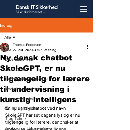
Dansk IT Sikkerhed
Så er du forbered
t...
Indlæg
Alle
Thomas Pedersen
Alle
27. okt. 2023
3 min læsning
Ny dansk chatbot
Cybersikkerhed
SkoleGPT, er nu
Datatilsynet
tilgængelig for lærere
Kunstig Intelligens og AI
til undervisning i
Blockchain og Crypto
kunstig intelligens
Sikkerhedsguiden
En ny dansk chatbot ved navn 
Globalt og Digitalt
SkoleGPT har set dagens lys og er nu 
IT og Teknik
tilgængelig for lærere, der ønsker at 
Ungdom og Uddannelse
undervise i kunstig intelligens. 