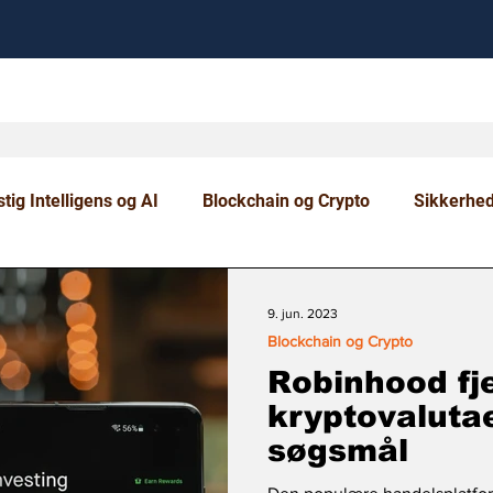
tig Intelligens og AI
Blockchain og Crypto
Sikkerhe
om og Uddannelse
9. jun. 2023
Blockchain og Crypto
Robinhood fj
kryptovaluta
søgsmål