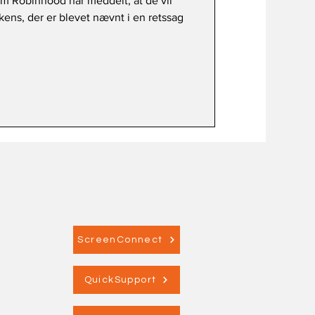
m Robinhood har meddelt, at de vil
kens, der er blevet nævnt i en retssag
ScreenConnect
QuickSupport