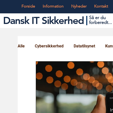
Forside
Information
Nyheder
Kontakt
Dansk IT Sikkerhed
Så er du
forbered
t...
Alle
Cybersikkerhed
Datatilsynet
Kuns
Globalt og Digitalt
IT og Teknik
Ungd