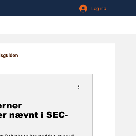
Log ind
dsguiden
erner
er nævnt i SEC-