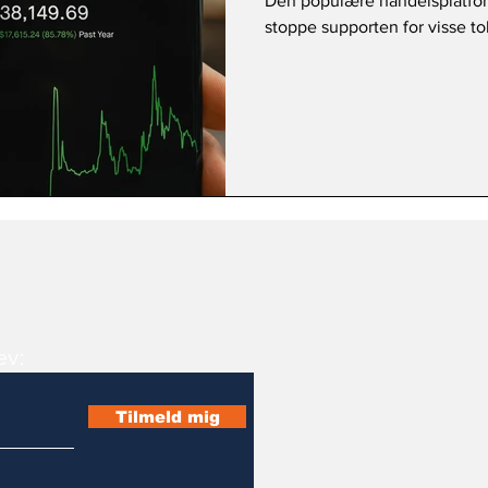
Den populære handelsplatfor
stoppe supporten for visse to
ev:
Tilmeld mig