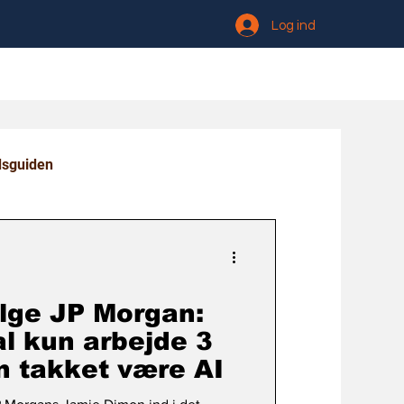
Log ind
dsguiden
ølge JP Morgan:
l kun arbejde 3
 takket være AI