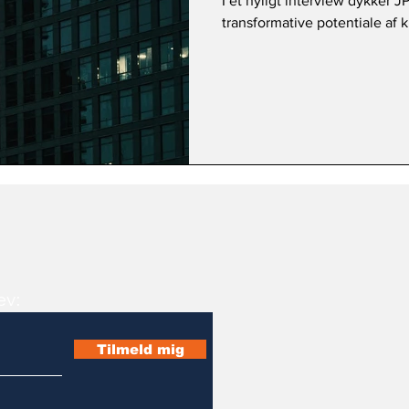
I et nyligt interview dykker 
transformative potentiale af k
ev:
Tilmeld mig