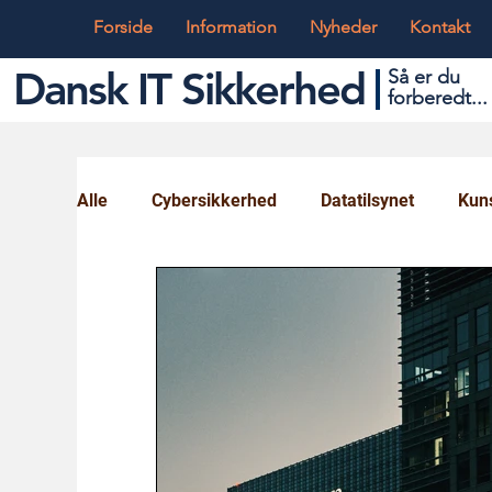
Forside
Information
Nyheder
Kontakt
Dansk IT Sikkerhed
Så er du
forbered
t...
Alle
Cybersikkerhed
Datatilsynet
Kuns
Globalt og Digitalt
IT og Teknik
Ungd