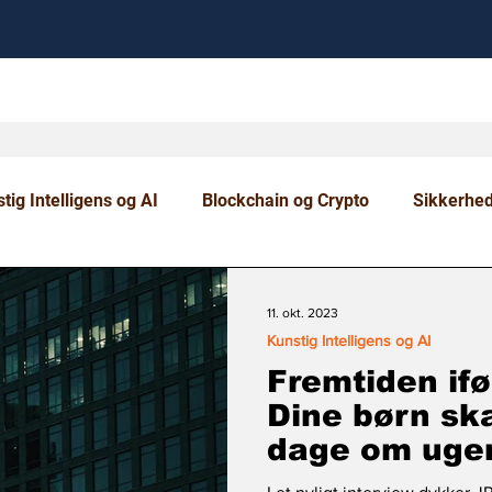
tig Intelligens og AI
Blockchain og Crypto
Sikkerhe
om og Uddannelse
11. okt. 2023
Kunstig Intelligens og AI
Fremtiden if
Dine børn ska
dage om ugen