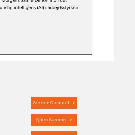
JP Morgans Jamie Dimon ind i det
unstig intelligens (AI) i arbejdsstyrken
ScreenConnect
QuickSupport