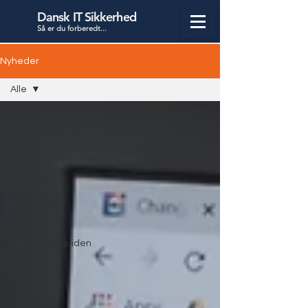
Dansk IT Sikkerhed
Så er du forbered
t...
Nyheder
Alle
Alle
Cybersikkerhed
Datatilsynet
Kunstig
Intelligens
og AI
Blockchain
og
Crypto
Sikkerhedsguiden
Globalt
og
Digitalt
IT og