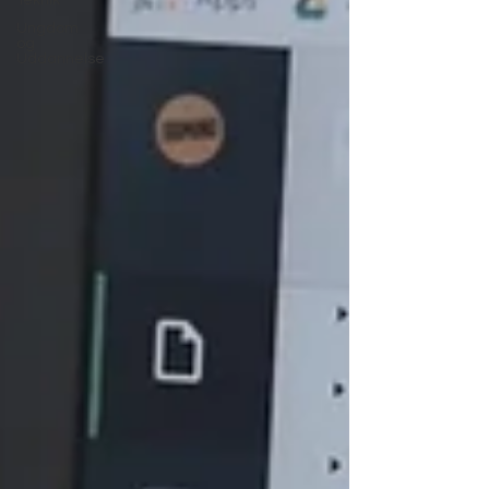
Teknik
Ungdom
og
Uddannelse