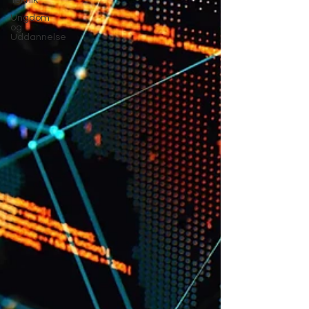
Teknik
Ungdom
og
Uddannelse