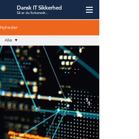
Dansk IT Sikkerhed
Så er du forbered
t...
Nyheder
Alle
Alle
Cybersikkerhed
Datatilsynet
Kunstig
Intelligens
og AI
Blockchain
og
Crypto
Sikkerhedsguiden
Globalt
og
Digitalt
IT og