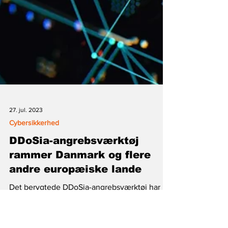
27. jul. 2023
Cybersikkerhed
DDoSia-angrebsværktøj
rammer Danmark og flere
andre europæiske lande
Det berygtede DDoSia-angrebsværktøj har
taget et bekymrende spring fremad ved at