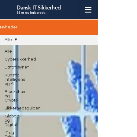
Dansk IT Sikkerhed
Så er du forbered
t...
Nyheder
Alle
Alle
Cybersikkerhed
Datatilsynet
Kunstig
Intelligens
og AI
Blockchain
og
Crypto
Sikkerhedsguiden
Globalt
og
Digitalt
IT og