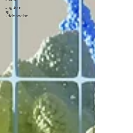
Teknik
Ungdom
og
Uddannelse