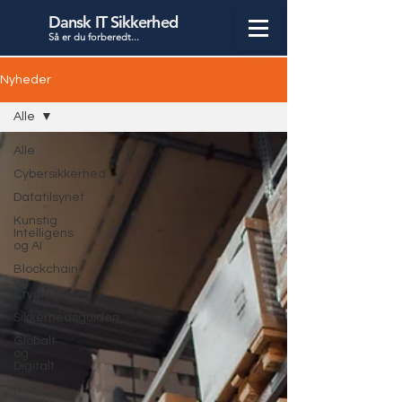
Dansk IT Sikkerhed
Så er du forbered
t...
Nyheder
Alle
Alle
Cybersikkerhed
Datatilsynet
Kunstig
Intelligens
og AI
Blockchain
og
Crypto
Sikkerhedsguiden
Globalt
og
Digitalt
IT og