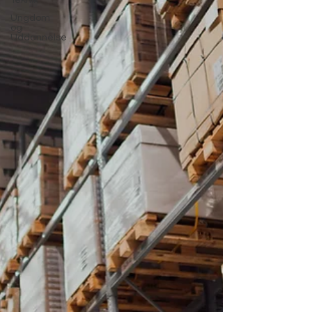
Teknik
Ungdom
og
Uddannelse