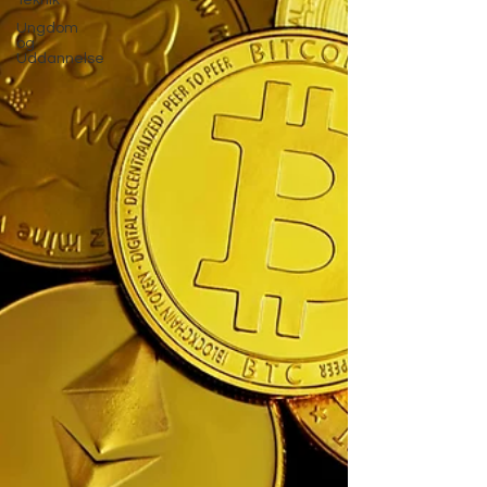
Teknik
Ungdom
og
Uddannelse