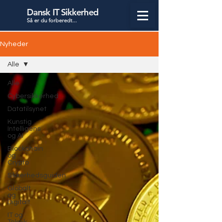
Dansk IT Sikkerhed
Så er du forbered
t...
Nyheder
Alle
Alle
Cybersikkerhed
Datatilsynet
Kunstig
Intelligens
og AI
Blockchain
og
Crypto
Sikkerhedsguiden
Globalt
og
Digitalt
IT og