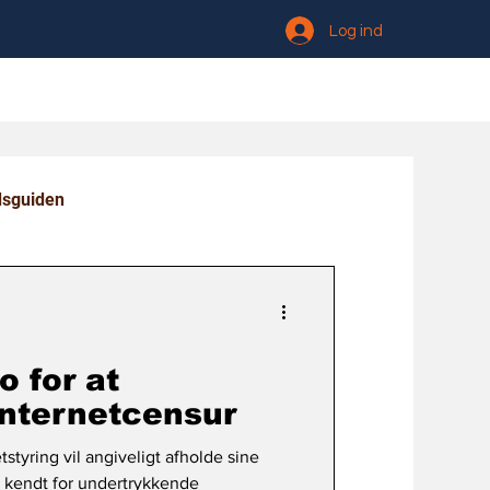
Log ind
dsguiden
o for at
internetcensur
tstyring vil angiveligt afholde sine
e kendt for undertrykkende