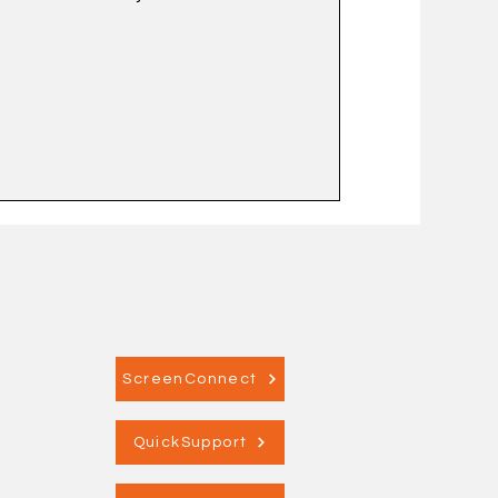
ScreenConnect
QuickSupport