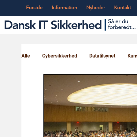
Forside
Information
Nyheder
Kontakt
Dansk IT Sikkerhed
Så er du
forbered
t...
Alle
Cybersikkerhed
Datatilsynet
Kuns
Globalt og Digitalt
IT og Teknik
Ungd