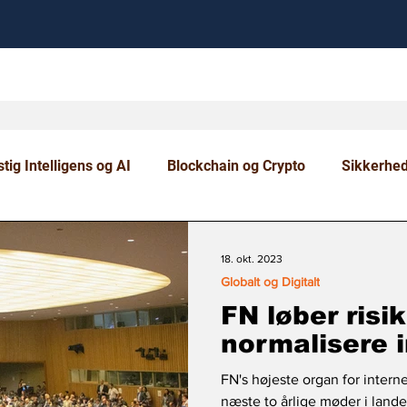
tig Intelligens og AI
Blockchain og Crypto
Sikkerhe
om og Uddannelse
18. okt. 2023
Globalt og Digitalt
FN løber risik
normalisere 
FN's højeste organ for interne
næste to årlige møder i land