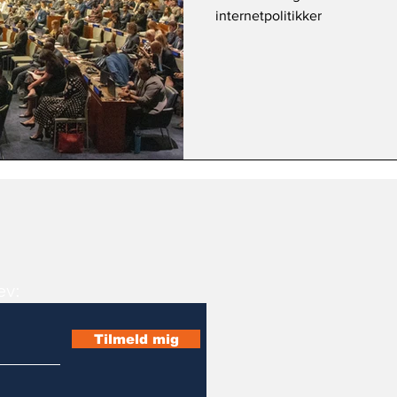
internetpolitikker
ev:
Tilmeld mig