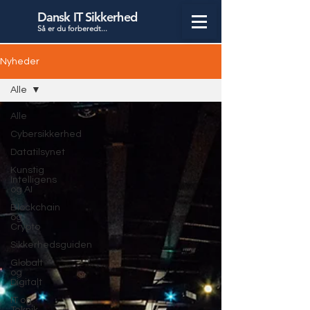
Dansk IT Sikkerhed
Så er du forbered
t...
Nyheder
Alle
Alle
Cybersikkerhed
Datatilsynet
Kunstig
Intelligens
og AI
Blockchain
og
Crypto
Sikkerhedsguiden
Globalt
og
Digitalt
IT og