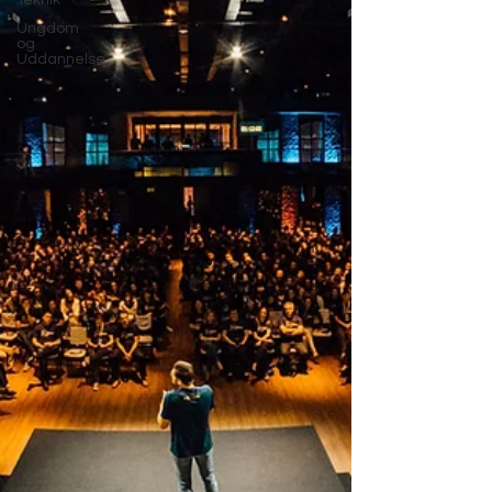
Teknik
Ungdom
og
Uddannelse