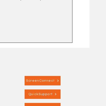
ScreenConnect
QuickSupport