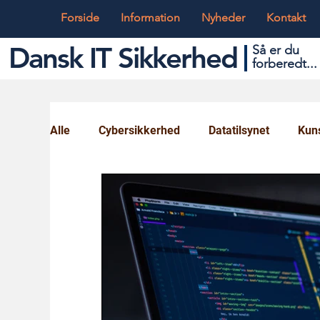
Forside
Information
Nyheder
Kontakt
Dansk IT Sikkerhed
Så er du
forbered
t...
Alle
Cybersikkerhed
Datatilsynet
Kuns
Globalt og Digitalt
IT og Teknik
Ungd