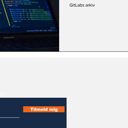
GitLabs arkiv
ev:
Tilmeld mig