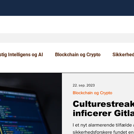
tig Intelligens og AI
Blockchain og Crypto
Sikkerhe
om og Uddannelse
22. sep. 2023
Blockchain og Crypto
Culturestrea
inficerer Gitl
I et nyt alarmerende tilfælde 
sikkerhedsforskere fundet en