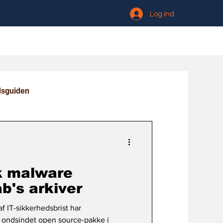
Log ind
dsguiden
k malware
ab's arkiver
af IT-sikkerhedsbrist har
 ondsindet open source-pakke i