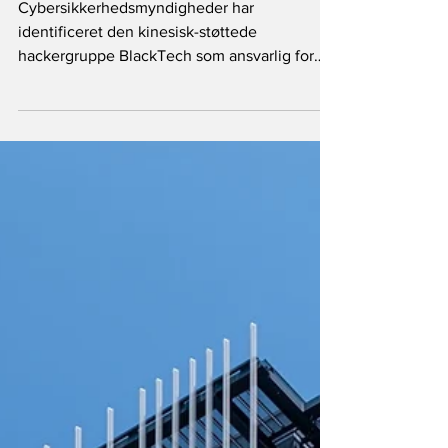
japanske firmaer
Cybersikkerhedsmyndigheder har
identificeret den kinesisk-støttede
hackergruppe BlackTech som ansvarlig for
adskillige cyberangreb på ..