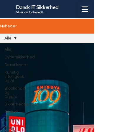
Dansk IT Sikkerhed
Så er du forbered
t...
Nyheder
Alle
Alle
Cybersikkerhed
Datatilsynet
Kunstig
Intelligens
og AI
Blockchain
og
Crypto
Sikkerhedsguiden
Globalt
og
Digitalt
IT og