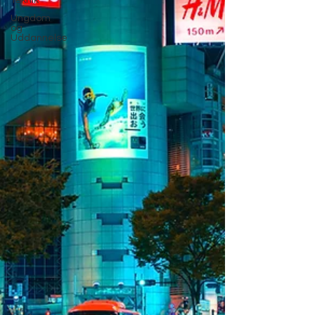
Teknik
Ungdom
og
Uddannelse