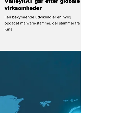
23. sep. 2023
Cybersikkerhed
Ny kinesisk Malware
ValleyRAT går efter globale
virksomheder
I en bekymrende udvikling er en nylig
opdaget malware-stamme, der stammer fra
Kina