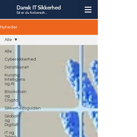
Dansk IT Sikkerhed
Så er du forbered
t...
Nyheder
Alle
Alle
Cybersikkerhed
Datatilsynet
Kunstig
Intelligens
og AI
Blockchain
og
Crypto
Sikkerhedsguiden
Globalt
og
Digitalt
IT og