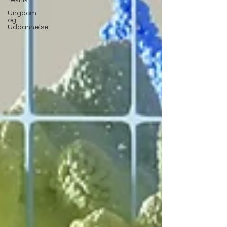
Teknik
Ungdom
og
Uddannelse