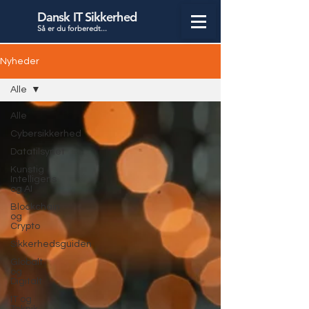
Dansk IT Sikkerhed
Så er du forbered
t...
Nyheder
Alle
Alle
Cybersikkerhed
Datatilsynet
Kunstig
Intelligens
og AI
Blockchain
og
Crypto
Sikkerhedsguiden
Globalt
og
Digitalt
IT og