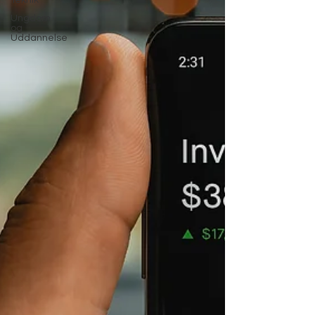
Teknik
Ungdom
og
Uddannelse