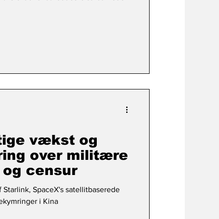
tige vækst og
ing over militære
r og censur
Starlink, SpaceX's satellitbaserede
bekymringer i Kina