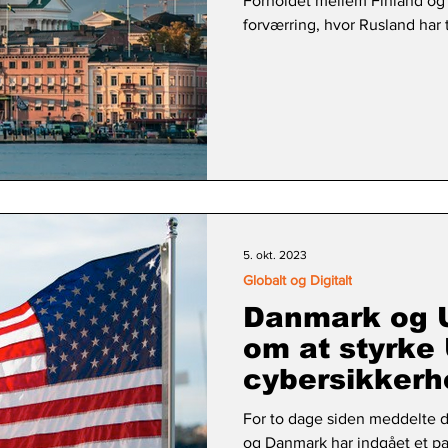
Forholdet mellem Finland og
forværring, hvor Rusland har t
5. okt. 2023
Globalt og Digitalt
Danmark og 
om at styrke
cybersikkerh
For to dage siden meddelte 
og Danmark har indgået et pa