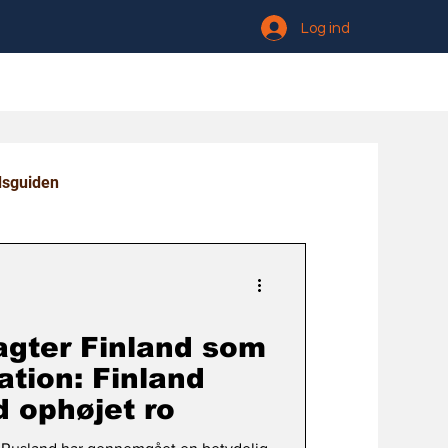
Log ind
dsguiden
agter Finland som
ation: Finland
d ophøjet ro