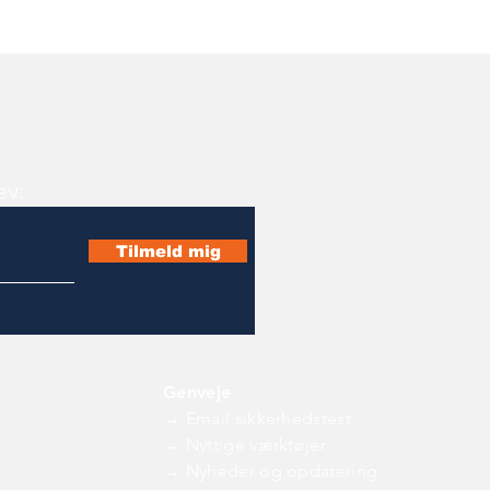
ev:
Tilmeld mig
Genveje
→ Email sikkerhedstest
→ Nyttige værktøjer
→ Nyheder og opdatering