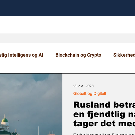
tig Intelligens og AI
Blockchain og Crypto
Sikkerhe
om og Uddannelse
13. okt. 2023
Globalt og Digitalt
Rusland betr
en fjendtlig n
tager det me