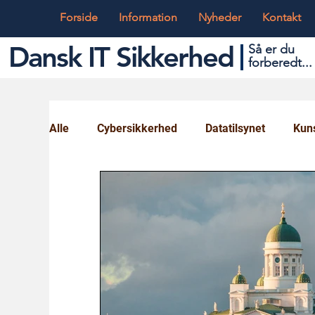
Forside
Information
Nyheder
Kontakt
Dansk IT Sikkerhed
Så er du
forbered
t...
Alle
Cybersikkerhed
Datatilsynet
Kuns
Globalt og Digitalt
IT og Teknik
Ungd