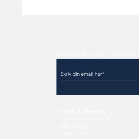
Tilmeld dig vores nyhedsbr
Dansk IT Sikkerhed
Lindholm Havnevej 31
5800 Nyborg
CVR 44728184