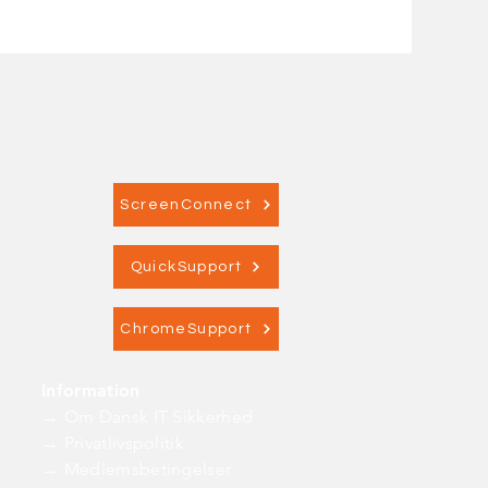
ScreenConnect
QuickSupport
ChromeSupport
Information
→ Om Dansk IT Sikkerhed
→ Privatlivspolitik
→ Medlemsbetingelser