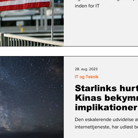
inden for IT
28. aug. 2023
IT og Teknik
Starlinks hur
Kinas bekymr
implikatione
Den eskalerende udvidelse af 
internettjeneste, har udløst 