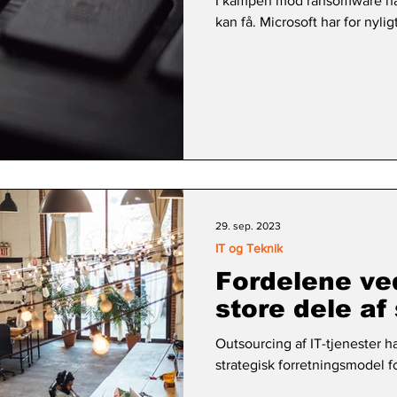
I kampen mod ransomware har 
kan få. Microsoft har for nyl
29. sep. 2023
IT og Teknik
Fordelene ve
store dele af 
Outsourcing af IT-tjenester 
strategisk forretningsmodel 