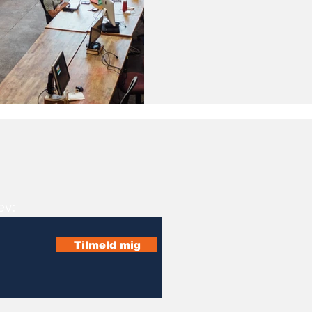
ev:
Tilmeld mig