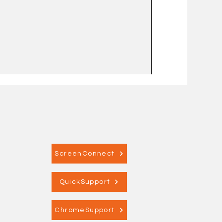
ScreenConnect
QuickSupport
ChromeSupport