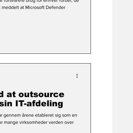
forsvarere brug for enhver fordel, de
igt meddelt at Microsoft Defender
d at outsource
sin IT-afdeling
har gennem årene etableret sig som en
for mange virksomheder verden over