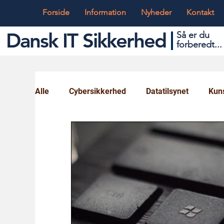
Forside
Information
Nyheder
Kontakt
Dansk IT Sikkerhed
Så er du
forbered
t...
Alle
Cybersikkerhed
Datatilsynet
Kuns
Globalt og Digitalt
IT og Teknik
Ungd