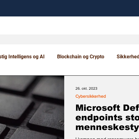
tig Intelligens og AI
Blockchain og Crypto
Sikkerhe
om og Uddannelse
26. okt. 2023
Cybersikkerhed
Microsoft Def
endpoints st
menneskesty
egen hånd