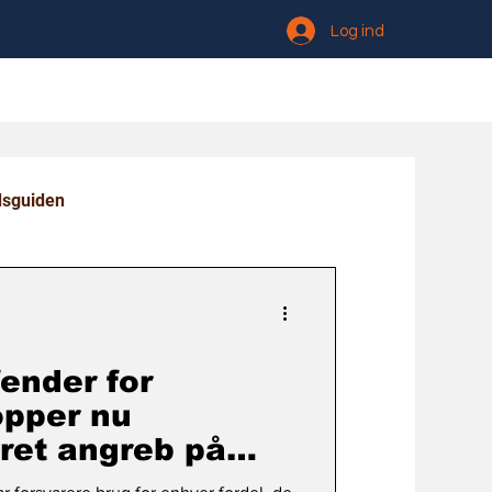
Log ind
dsguiden
ender for
opper nu
ret angreb på