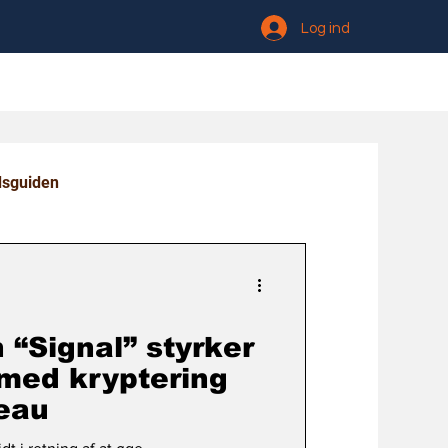
Log ind
dsguiden
“Signal” styrker
med kryptering
eau