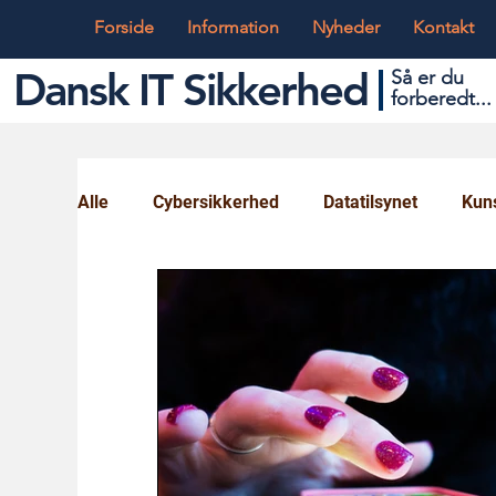
Forside
Information
Nyheder
Kontakt
Dansk IT Sikkerhed
Så er du
forbered
t...
Alle
Cybersikkerhed
Datatilsynet
Kuns
Globalt og Digitalt
IT og Teknik
Ungd