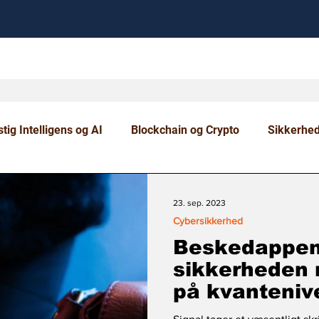
tig Intelligens og AI
Blockchain og Crypto
Sikkerhe
om og Uddannelse
23. sep. 2023
Cybersikkerhed
Beskedappen 
sikkerheden 
på kvanteniv