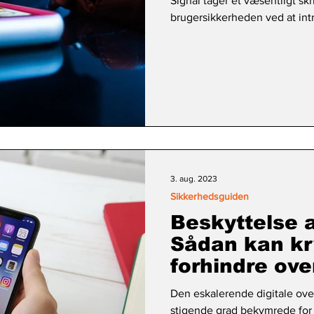
Signal tager et væsentligt skri
brugersikkerheden ved at int
3. aug. 2023
Sikkerhedsguiden
Beskyttelse af
Sådan kan kr
forhindre ov
Den eskalerende digitale over
stigende grad bekymrede for 