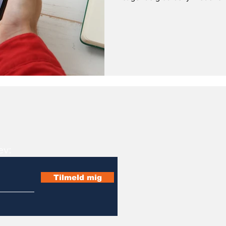
ev:
Tilmeld mig