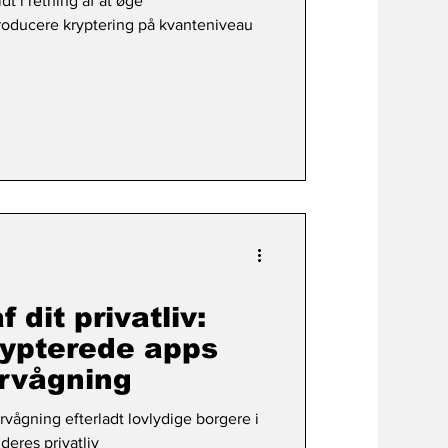
dt i retning af at øge
roducere kryptering på kvanteniveau
 dit privatliv:
ypterede apps
ervågning
vågning efterladt lovlydige borgere i
deres privatliv