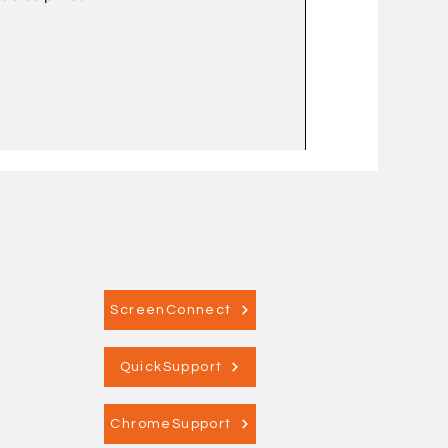
ScreenConnect
QuickSupport
ChromeSupport