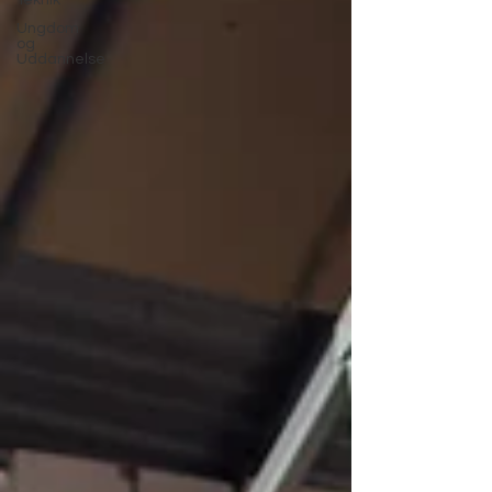
Teknik
Ungdom
og
Uddannelse