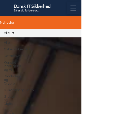
Dansk IT Sikkerhed
Så er du forbered
t...
Nyheder
Alle
Alle
Cybersikkerhed
Datatilsynet
Kunstig
Intelligens
og AI
Blockchain
og
Crypto
Sikkerhedsguiden
Globalt
og
Digitalt
IT og