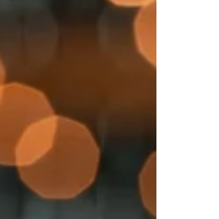
Teknik
Ungdom
og
Uddannelse