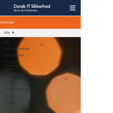
Dansk IT Sikkerhed
Så er du forbered
t...
Nyheder
Alle
Alle
Cybersikkerhed
Datatilsynet
Kunstig
Intelligens
og AI
Blockchain
og
Crypto
Sikkerhedsguiden
Globalt
og
Digitalt
IT og