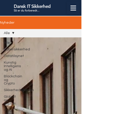
Dansk IT Sikkerhed
Så er du forbered
t...
Nyheder
Alle
Alle
Cybersikkerhed
Datatilsynet
Kunstig
Intelligens
og AI
Blockchain
og
Crypto
Sikkerhedsguiden
Globalt
og
Digitalt
IT og