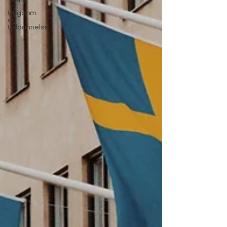
Teknik
Ungdom
og
Uddannelse