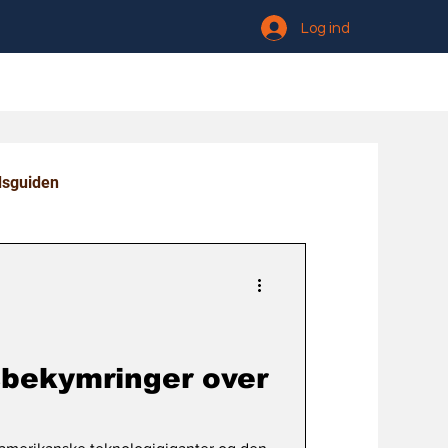
Log ind
dsguiden
bekymringer over