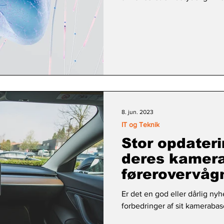
8. jun. 2023
IT og Teknik
Stor opdateri
deres kamer
førerovervåg
Er det en god eller dårlig ny
forbedringer af sit kameraba