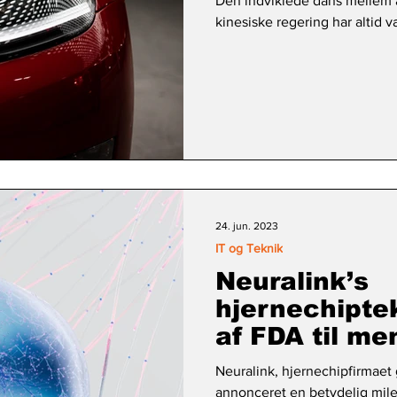
Den indviklede dans mellem 
kinesiske regering har altid v
24. jun. 2023
IT og Teknik
Neuralink’s
hjernechipte
af FDA til me
Neuralink, hjernechipfirmaet 
annonceret en betydelig mil