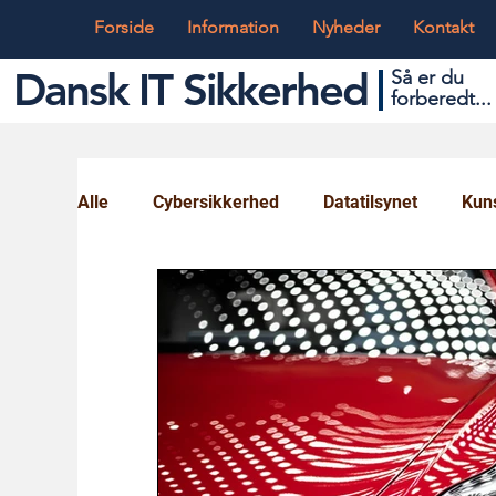
Forside
Information
Nyheder
Kontakt
Dansk IT Sikkerhed
Så er du
forbered
t...
Alle
Cybersikkerhed
Datatilsynet
Kuns
Globalt og Digitalt
IT og Teknik
Ungd