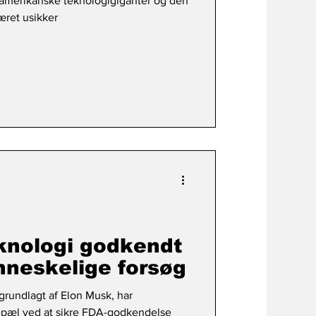
amerikanske teknologigiganter og den
æret usikker
knologi godkendt
nneskelige forsøg
grundlagt af Elon Musk, har
epæl ved at sikre FDA-godkendelse