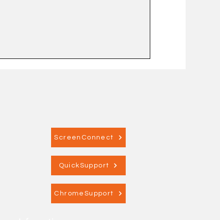
ScreenConnect
QuickSupport
ChromeSupport