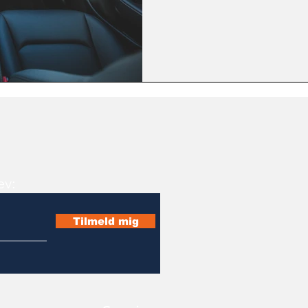
ev:
Tilmeld mig