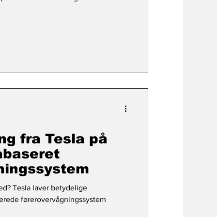
ng fra Tesla på
abaseret
ningssystem
hed? Tesla laver betydelige
serede førerovervågningssystem