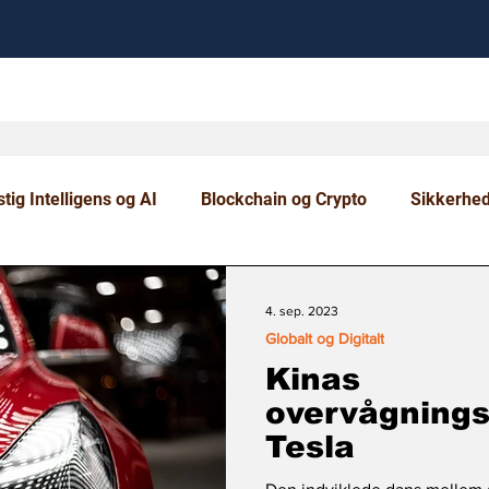
tig Intelligens og AI
Blockchain og Crypto
Sikkerhe
om og Uddannelse
4. sep. 2023
Globalt og Digitalt
Kinas
overvågnings
Tesla