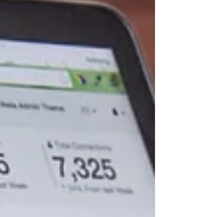
Teknik
Ungdom
og
Uddannelse