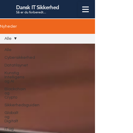
Dansk IT Sikkerhed
Så er du forbered
t...
Nyheder
Alle
Alle
Cybersikkerhed
Datatilsynet
Kunstig
Intelligens
og AI
Blockchain
og
Crypto
Sikkerhedsguiden
Globalt
og
Digitalt
IT og